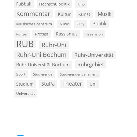
Fußball
Hochschulpolitik
Kino
Kommentar
Musik
Kultur
Kunst
Politik
Musisches Zentrum
NRW
Party
Rassismus
Polizei
Protest
Rezension
RUB
Ruhr-Uni
Ruhr-Uni Bochum
Ruhr-Universität
Ruhrgebiet
Ruhr-Universität Bochum
Sport
Studierende
Studierendenparlament
Theater
StuPa
Studium
Uni
Universität