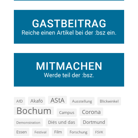
AStA
Akafö
AfD
Ausstellung
Blickwinkel
Bochum
Corona
Campus
Dortmund
Diës und das
Demonstration
Film
Essen
Forschung
FSVK
Festival