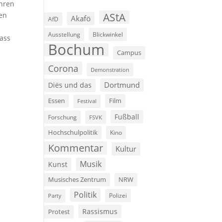
ahren
AStA
hen
Akafö
AfD
Ausstellung
Blickwinkel
ass
Bochum
Campus
Corona
Demonstration
Dortmund
Diës und das
Film
Essen
Festival
Fußball
Forschung
FSVK
Hochschulpolitik
Kino
Kommentar
Kultur
Musik
Kunst
Musisches Zentrum
NRW
Politik
Polizei
Party
Rassismus
Protest