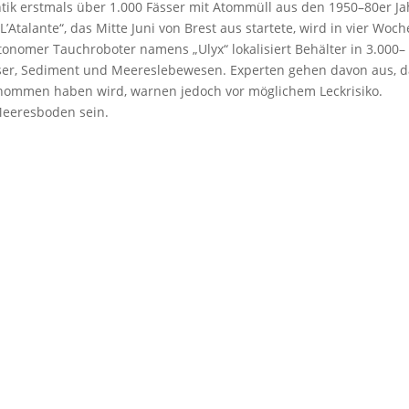
tik erstmals über 1.000 Fässer mit Atommüll aus den 1950–80er J
’Atalante“, das Mitte Juni von Brest aus startete, wird in vier Woc
onomer Tauchroboter namens „Ulyx“ lokalisiert Behälter in 3.000–
ser, Sediment und Meereslebewesen. Experten gehen davon aus, d
enommen haben wird, warnen jedoch vor möglichem Leckrisiko.
Meeresboden sein.