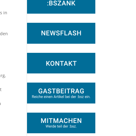
s in
nden
rg,
t
a