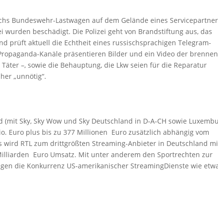
echs Bundeswehr-Lastwagen auf dem Gelände eines Servicepartner
ei wurden beschädigt. Die Polizei geht von Brandstiftung aus, das
nd prüft aktuell die Echtheit eines russischsprachigen Telegram-
he Propaganda-Kanäle präsentieren Bilder und ein Video der brenne
 Täter –, sowie die Behauptung, die Lkw seien für die Reparatur
her „unnötig“.
 (mit Sky, Sky Wow und Sky Deutschland in D‑A‑CH sowie Luxembu
Mio. Euro plus bis zu 377 Millionen Euro zusätzlich abhängig vom
s wird RTL zum drittgrößten Streaming-Anbieter in Deutschland mi
Milliarden Euro Umsatz. Mit unter anderem den Sportrechten zur
 gegen die Konkurrenz US-amerikanischer StreamingDienste wie etw