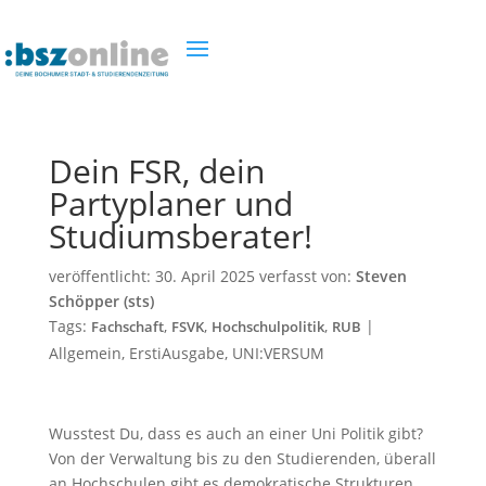
Dein FSR, dein
Partyplaner und
Studiumsberater!
veröffentlicht:
30. April 2025
verfasst von:
Steven
Schöpper (sts)
Tags:
,
,
,
|
Fachschaft
FSVK
Hochschulpolitik
RUB
Allgemein
,
ErstiAusgabe
,
UNI:VERSUM
Wusstest Du, dass es auch an einer Uni Politik gibt?
Von der Verwaltung bis zu den Studierenden, überall
an Hochschulen gibt es demokratische Strukturen.