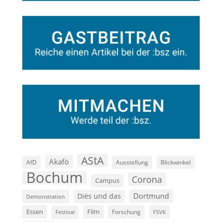
AStA
Akafö
AfD
Ausstellung
Blickwinkel
Bochum
Corona
Campus
Dortmund
Diës und das
Demonstration
Film
Essen
Forschung
FSVK
Festival