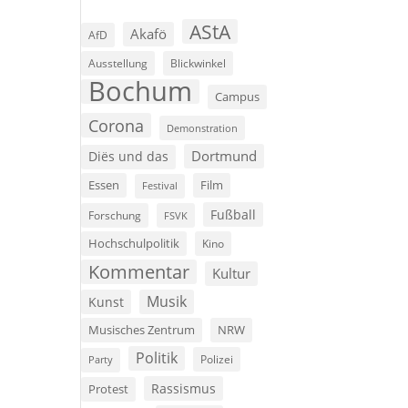
AStA
Akafö
AfD
Ausstellung
Blickwinkel
Bochum
Campus
Corona
Demonstration
Dortmund
Diës und das
Film
Essen
Festival
Fußball
Forschung
FSVK
Hochschulpolitik
Kino
Kommentar
Kultur
Musik
Kunst
Musisches Zentrum
NRW
Politik
Polizei
Party
Rassismus
Protest