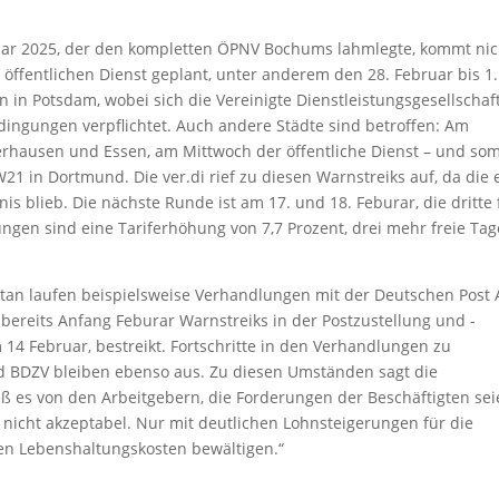
ruar 2025, der den kompletten ÖPNV Bochums lahmlegte, kommt nic
m öffentlichen Dienst geplant, unter anderem den 28. Februar bis 1.
 in Potsdam, wobei sich die Vereinigte Dienstleistungsgesellschaf
edingungen verpflichtet. Auch andere Städte sind betroffen: Am
erhausen und Essen, am Mittwoch der öffentliche Dienst – und som
 in Dortmund. Die ver.di rief zu diesen Warnstreiks auf, da die 
 blieb. Die nächste Runde ist am 17. und 18. Feburar, die dritte 
ungen sind eine Tariferhöhung von 7,7 Prozent, drei mehr freie Tag
an laufen beispielsweise Verhandlungen mit der Deutschen Post 
 bereits Anfang Feburar Warnstreiks in der Postzustellung und -
 14 Februar, bestreikt. Fortschritte in den Verhandlungen zu
nd BDZV bleiben ebenso aus. Zu diesen Umständen sagt die
ieß es von den Arbeitgebern, die Forderungen der Beschäftigten se
ns nicht akzeptabel. Nur mit deutlichen Lohnsteigerungen für die
en Lebenshaltungskosten bewältigen.“