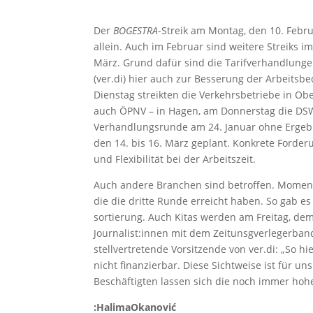
Der
BOGESTRA
-Streik am Montag, den 10. Feb
allein. Auch im Februar sind weitere Streiks i
März. Grund dafür sind die Tarifverhandlungen
(ver.di) hier auch zur Besserung der Arbeitsb
Dienstag streikten die Verkehrsbetriebe in Ob
auch ÖPNV – in Hagen, am Donnerstag die DSW21
Verhandlungsrunde am 24. Januar ohne Ergebnis
den 14. bis 16. März geplant. Konkrete Forder
und Flexibilität bei der Arbeitszeit.
Auch andere Branchen sind betroffen. Moment
die die dritte Runde erreicht haben. So gab es
sortierung. Auch Kitas werden am Freitag, dem
Journalist:innen mit dem Zeitunsgverlegerba
stellvertretende Vorsitzende von ver.di: „So h
nicht finanzierbar. Diese Sichtweise ist für u
Beschäftigten lassen sich die noch immer hoh
:
Halima
Okanović