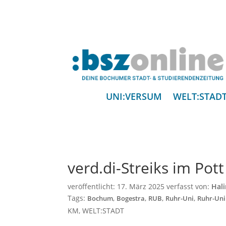
UNI:VERSUM
WELT:STAD
verd.di-Streiks im Pott
veröffentlicht:
17. März 2025
verfasst von:
Hal
Tags:
,
,
,
,
Bochum
Bogestra
RUB
Ruhr-Uni
Ruhr-Un
KM
,
WELT:STADT