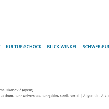
T
KULTUR:SCHOCK
BLICK:WINKEL
SCHWER:PU
ima Okanović (ayem)
,
,
,
,
|
Allgemein
,
Arch
i Bochum
Ruhr-Universität
Ruhrgebiet
Streik
Ver.di