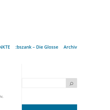
NKTE
:bszank – Die Glosse
Archiv
iv
,