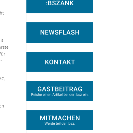
ht
t
it
erste
für
e
AG,
ien