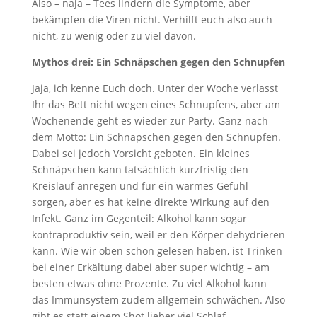
Also – naja – Tees lindern die Symptome, aber
bekämpfen die Viren nicht. Verhilft euch also auch
nicht, zu wenig oder zu viel davon.
Mythos drei: Ein
Schnäpschen
gegen den Schnupfen
Jaja, ich kenne Euch doch. Unter der Woche verlasst
Ihr das Bett nicht wegen eines Schnupfens, aber am
Wochenende geht es wieder zur Party. Ganz nach
dem Motto: Ein Schnäpschen gegen den Schnupfen.
Dabei sei jedoch Vorsicht geboten. Ein kleines
Schnäpschen kann tatsächlich kurzfristig den
Kreislauf anregen und für ein warmes Gefühl
sorgen, aber es hat keine direkte Wirkung auf den
Infekt. Ganz im Gegenteil: Alkohol kann sogar
kontraproduktiv sein, weil er den Körper dehydrieren
kann. Wie wir oben schon gelesen haben, ist Trinken
bei einer Erkältung dabei aber super wichtig – am
besten etwas ohne Prozente. Zu viel Alkohol kann
das Immunsystem zudem allgemein schwächen. Also
gibt es statt einem Shot lieber viel Schlaf.