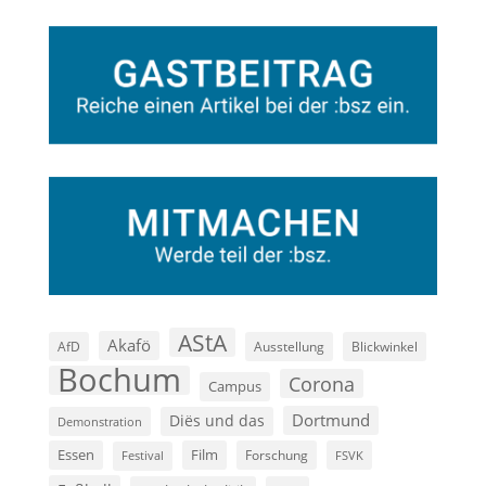
AStA
Akafö
AfD
Ausstellung
Blickwinkel
Bochum
Corona
Campus
Dortmund
Diës und das
Demonstration
Film
Essen
Forschung
FSVK
Festival