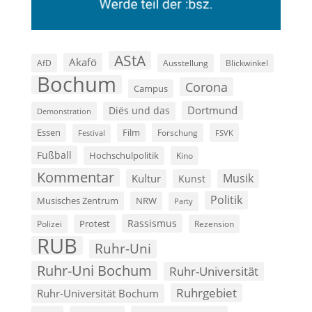
AStA
Akafö
AfD
Ausstellung
Blickwinkel
Bochum
Corona
Campus
Dortmund
Diës und das
Demonstration
Film
Essen
Forschung
FSVK
Festival
Fußball
Hochschulpolitik
Kino
Kommentar
Musik
Kultur
Kunst
Politik
Musisches Zentrum
NRW
Party
Rassismus
Polizei
Protest
Rezension
RUB
Ruhr-Uni
Ruhr-Uni Bochum
Ruhr-Universität
Ruhrgebiet
Ruhr-Universität Bochum