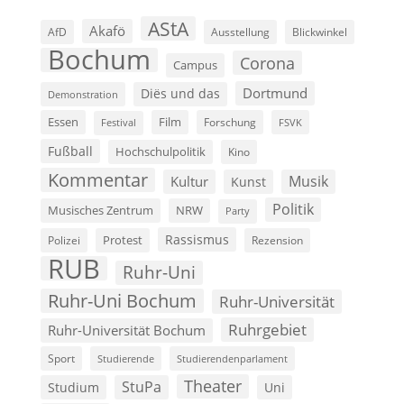
AStA
Akafö
AfD
Ausstellung
Blickwinkel
Bochum
Corona
Campus
Dortmund
Diës und das
Demonstration
Film
Essen
Forschung
FSVK
Festival
Fußball
Hochschulpolitik
Kino
Kommentar
Musik
Kultur
Kunst
Politik
Musisches Zentrum
NRW
Party
Rassismus
Polizei
Protest
Rezension
RUB
Ruhr-Uni
Ruhr-Uni Bochum
Ruhr-Universität
Ruhrgebiet
Ruhr-Universität Bochum
Sport
Studierende
Studierendenparlament
Theater
StuPa
Studium
Uni