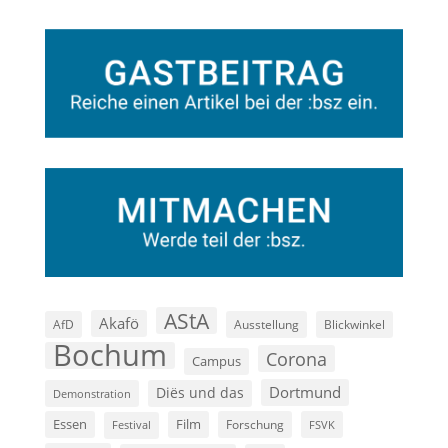
AStA
Akafö
AfD
Ausstellung
Blickwinkel
Bochum
Corona
Campus
Dortmund
Diës und das
Demonstration
Film
Essen
Forschung
FSVK
Festival