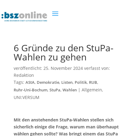
6 Gründe zu den StuPa-
Wahlen zu gehen
veröffentlicht:
25. November 2024
verfasst von:
Redaktion
Tags:
,
,
,
,
,
AStA
Demokratie
Listen
Politik
RUB
,
,
|
Allgemein
,
Ruhr-Uni-Bochum
StuPa
Wahlen
UNI:VERSUM
Mit den anstehenden StuPa-Wahlen stellen sich
sicherlich einige die Frage, warum man überhaupt
wählen gehen sollte? Was bringt einem das StuPa