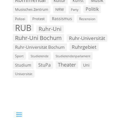
Musik
Kultur
Kunst
Politik
Musisches Zentrum
NRW
Party
Rassismus
Polizei
Protest
Rezension
RUB
Ruhr-Uni
Ruhr-Uni Bochum
Ruhr-Universität
Ruhrgebiet
Ruhr-Universität Bochum
Sport
Studierende
Studierendenparlament
Theater
StuPa
Studium
Uni
Universität