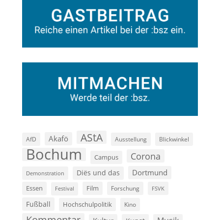
AStA
Akafö
AfD
Ausstellung
Blickwinkel
Bochum
Corona
Campus
Dortmund
Diës und das
Demonstration
Film
Essen
Forschung
FSVK
Festival
Fußball
Hochschulpolitik
Kino
Kommentar