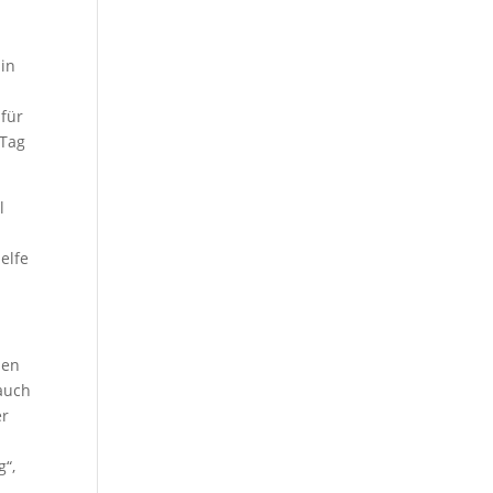
in
für
 Tag
l
elfe
zen
 auch
er
“,