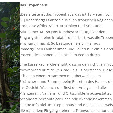
Das Tropenhaus
„Das älteste ist das Tropenhaus, das ist 18 Meter hoch
[…] beherbergt Pflanzen aus allen tropischen Regionen
Erde, also Afrika, Asien, Australien und Süd- und
Mittelamerika“, so Jans Kurzbeschreibung. Vor dem
Eingang steht eine Infotafel, die erklärt, was die Trope
einzigartig macht. So bestünden sie primär aus
immergrünen Laubbäumen und ließen nur ein bis dre
Prozent des Sonnenlichts bis zum Boden durch.
Eine kurze Recherche ergibt, dass in den richtigen Tro
fortwährend humide 25 Grad Celsius herrschen. Diese
schlagen einem zusammen mit überwachsenen
Sträuchern und Bäumen beim Betreten des Hauses dir
ins Gesicht. Wie auch der Rest der Anlage sind alle
Pflanzen mit Namens- und Ortsschildern ausgestattet,
besonders bekannte oder beeindruckende bekommen 
eigene Infotafel. Im Tropenhaus sind das beispielswei
die nahe dem Eingang stehende Titanwurz, die nur ei