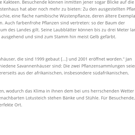
le Kakteen. Besuchende können inmitten jener sogar Blicke auf die
tenhaus hat aber noch mehr zu bieten: Zu den ausgestellten Pfl
chie, eine flache namibische Wüstenpflanze, deren ältere Exempl
en. Auch farbenfrohe Pflanzen sind vertreten: so der Baum der
 des Landes gilt. Seine Laubblätter können bis zu drei Meter la
 ausgehend und sind zum Stamm hin meist Gelb gefärbt.
user, die sind 1999 gebaut [...] und 2001 eröffnet worden.“ Jan
schiedene Savannenhäuser sind: Die zwei Pflanzensammlungen sei
ererseits aus der afrikanischen, insbesondere südafrikanischen,
fen, wodurch das Klima in ihnen dem bei uns herrschenden Wetter
nachbarten Lotusteich stehen Bänke und Stühle. Für Besuchende,
erfekte Ort.