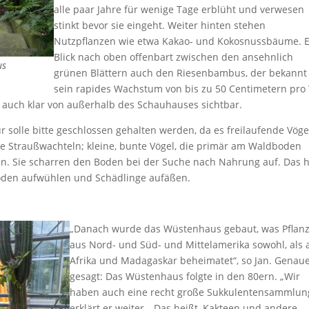
alle paar Jahre für wenige Tage erblüht und verwesen
stinkt bevor sie eingeht. Weiter hinten stehen
Nutzpflanzen wie etwa Kakao- und Kokosnussbäume. E
Blick nach oben offenbart zwischen den ansehnlich
us
grünen Blättern auch den Riesenbambus, der bekannt 
sein rapides Wachstum von bis zu 50 Centimetern pro
 er auch klar von außerhalb des Schauhauses sichtbar.
r solle bitte geschlossen gehalten werden, da es freilaufende Vöge
he Straußwachteln; kleine, bunte Vögel, die primär am Waldboden
. Sie scharren den Boden bei der Suche nach Nahrung auf. Das h
 Boden aufwühlen und Schädlinge aufäßen.
„Danach wurde das Wüstenhaus gebaut, was Pflan
aus Nord- und Süd- und Mittelamerika sowohl, als
Afrika und Madagaskar beheimatet“, so Jan. Genau
gesagt: Das Wüstenhaus folgte in den 80ern. „Wir
haben auch eine recht große Sukkulentensammlung
erklärt er weiter. „Das heißt, Kakteen und andere