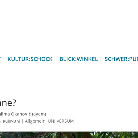
T
KULTUR:SCHOCK
BLICK:WINKEL
SCHWER:PU
nne?
lima Okanović (ayem)
,
|
Allgemein
,
UNI:VERSUM
n
Ruhr-Uni