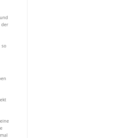
 und
 der
n so
i
pen
ekt
eine
se
nmal