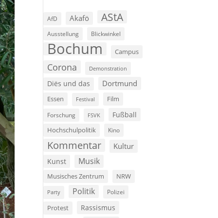
AStA
Akafö
AfD
Ausstellung
Blickwinkel
Bochum
Campus
Corona
Demonstration
Dortmund
Diës und das
Film
Essen
Festival
Fußball
Forschung
FSVK
Hochschulpolitik
Kino
Kommentar
Kultur
Musik
Kunst
Musisches Zentrum
NRW
Politik
Polizei
Party
Rassismus
Protest