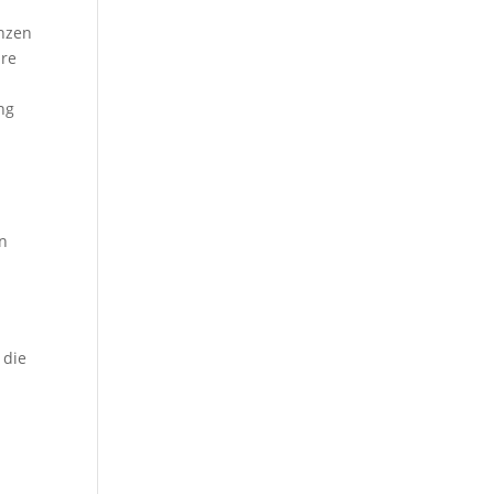
anzen
are
ng
en
 die