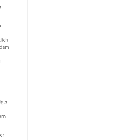
n
m
lich
 dem
n
iger
ern
er.