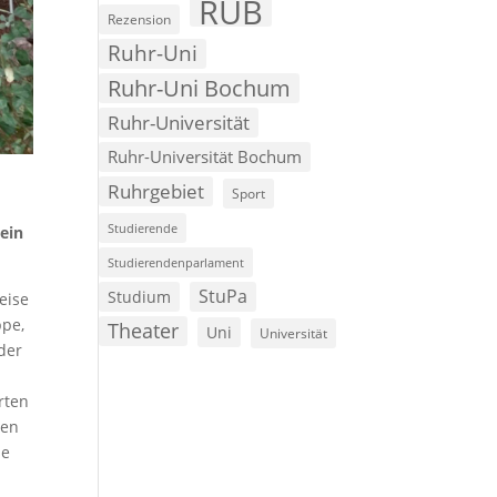
RUB
Rezension
Ruhr-Uni
Ruhr-Uni Bochum
Ruhr-Universität
Ruhr-Universität Bochum
Ruhrgebiet
Sport
Studierende
ein
Studierendenparlament
StuPa
Studium
eise
ppe,
Theater
Uni
Universität
 der
orten
len
se