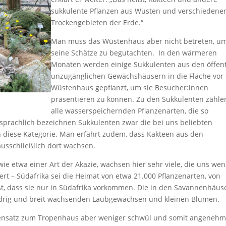
sukkulente Pflanzen aus Wüsten und verschiedene
Trockengebieten der Erde.“
Man muss das Wüstenhaus aber nicht betreten, u
seine Schätze zu begutachten. In den wärmeren
Monaten werden einige Sukkulenten aus den öffent
unzugänglichen Gewächshäusern in die Fläche vor
Wüstenhaus gepflanzt, um sie Besucher:innen
präsentieren zu können. Zu den Sukkulenten zähle
alle wasserspeichernden Pflanzenarten, die so
rachlich bezeichnen Sukkulenten zwar die bei uns beliebten
n diese Kategorie. Man erfährt zudem, dass Kakteen aus den
sschließlich dort wachsen.
ie etwa einer Art der Akazie, wachsen hier sehr viele, die uns wen
ert – Südafrika sei die Heimat von etwa 21.000 Pflanzenarten, von
ßt, dass sie nur in Südafrika vorkommen. Die in den Savannenhäus
niedrig und breit wachsenden Laubgewächsen und kleinen Blumen.
gensatz zum Tropenhaus aber weniger schwül und somit angenehm