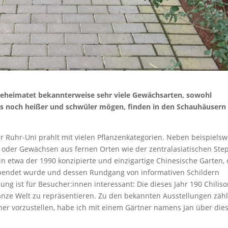
 beheimatet bekannterweise sehr viele Gewächsarten, sowohl
 es noch heißer und schwüler mögen, finden in den Schauhäusern 
r Ruhr-Uni prahlt mit vielen Pflanzenkategorien. Neben beispielsw
der Gewächsen aus fernen Orten wie der zentralasiatischen Ste
o in etwa der 1990 konzipierte und einzigartige Chinesische Garten,
espendet wurde und dessen Rundgang von informativen Schildern
llung ist für Besucher:innen interessant: Die dieses Jahr 190 Chilis
ganze Welt zu repräsentieren. Zu den bekannten Ausstellungen zäh
er vorzustellen, habe ich mit einem Gärtner namens Jan über die