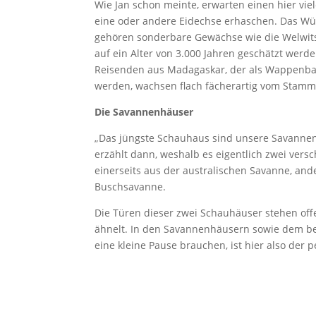
Wie Jan schon meinte, erwarten einen hier vie
eine oder andere Eidechse erhaschen. Das Wüs
gehören sonderbare Gewächse wie die Welwits
auf ein Alter von 3.000 Jahren geschätzt werd
Reisenden aus Madagaskar, der als Wappenbaum
werden, wachsen flach fächerartig vom Stamm
Die Savannenhäuser
„Das jüngste Schauhaus sind unsere Savannenhä
erzählt dann, weshalb es eigentlich zwei ver
einerseits aus der australischen Savanne, and
Buschsavanne.
Die Türen dieser zwei Schauhäuser stehen of
ähnelt. In den Savannenhäusern sowie dem be
eine kleine Pause brauchen, ist hier also der p