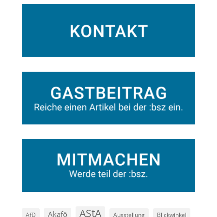
AStA
Akafö
AfD
Ausstellung
Blickwinkel