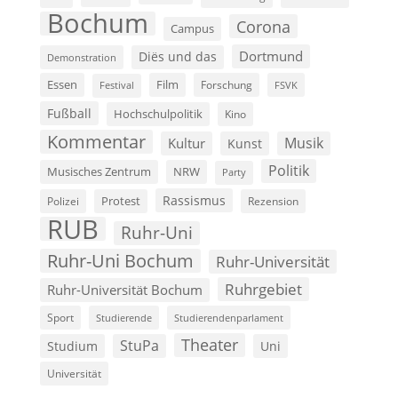
Bochum
Corona
Campus
Dortmund
Diës und das
Demonstration
Film
Essen
Forschung
FSVK
Festival
Fußball
Hochschulpolitik
Kino
Kommentar
Musik
Kultur
Kunst
Politik
Musisches Zentrum
NRW
Party
Rassismus
Polizei
Protest
Rezension
RUB
Ruhr-Uni
Ruhr-Uni Bochum
Ruhr-Universität
Ruhrgebiet
Ruhr-Universität Bochum
Sport
Studierende
Studierendenparlament
Theater
StuPa
Studium
Uni
Universität