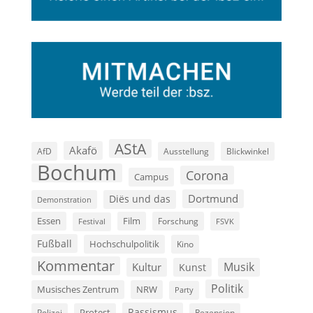
AStA
Akafö
AfD
Ausstellung
Blickwinkel
Bochum
Corona
Campus
Dortmund
Diës und das
Demonstration
Film
Essen
Forschung
FSVK
Festival
Fußball
Hochschulpolitik
Kino
Kommentar
Musik
Kultur
Kunst
Politik
Musisches Zentrum
NRW
Party
Rassismus
Polizei
Protest
Rezension