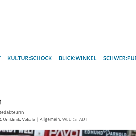
T
KULTUR:SCHOCK
BLICK:WINKEL
SCHWER:PU
h
RedakteurIn
,
,
|
Allgemein
,
WELT:STADT
R
Uniklinik
Vokale