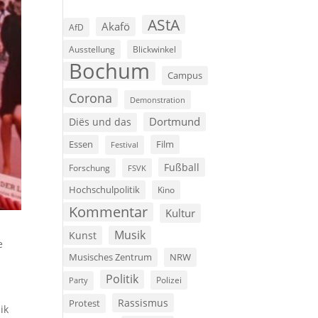
AStA
Akafö
AfD
Ausstellung
Blickwinkel
Bochum
Campus
Corona
Demonstration
Dortmund
Diës und das
Film
Essen
Festival
Fußball
Forschung
FSVK
Hochschulpolitik
Kino
Kommentar
Kultur
Musik
Kunst
e
Musisches Zentrum
NRW
Politik
Polizei
Party
Rassismus
Protest
ik