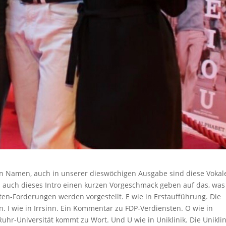
esen Namen, auch in unserer dieswöchigen Ausgabe sind diese Vokal
rd auch dieses Intro einen kurzen Vorgeschmack geben auf das, was
sten-Forderungen werden vorgestellt. E wie in Erstaufführung. Die
 I wie in Irrsinn. Ein Kommentar zu FDP-Verdiensten. O wie in
uhr-Universität kommt zu Wort. Und U wie in Uniklinik. Die Uniklin