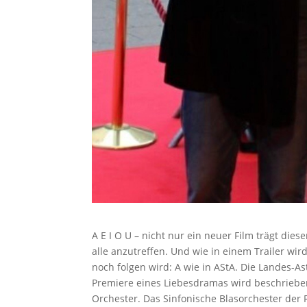
A E I O U – nicht nur ein neuer Film trägt di
alle anzutreffen. Und wie in einem Trailer wi
noch folgen wird: A wie in AStA. Die Landes-A
Premiere eines Liebesdramas wird beschrieben.
Orchester. Das Sinfonische Blasorchester der R