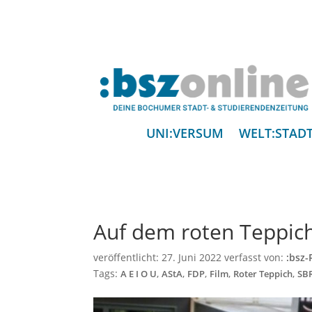
UNI:VERSUM
WELT:STAD
Auf dem roten Teppic
veröffentlicht:
27. Juni 2022
verfasst von:
:bsz-
Tags:
,
,
,
,
,
A E I O U
AStA
FDP
Film
Roter Teppich
SB