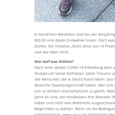
In Nordrhein-Westfalen sind bei der diesjäh
800.00 sind davon Erstwähler:innen. Doch was i
dürfen. Die Initiative „Nicht ohne uns 14 Pr
und wer eben nicht.
Wer darf was Wählen?
Nach einer akuten COVID-19-Erkankung kann e
Gruppe um Sanaz Azimipour, Javier Toscano und
alle Menschen, die in Deutschland leben. Das 
deutsche Staatsbürgerschaft haben. Wer sich 
sich so einfach und kompliziert zu gleich. A
Jahre alt sind, seit mindestens drei Monaten 
haben und nicht vom Wahlrecht ausgeschlosse
Möglichkeit zu wählen. Wenn sie die Bedingun
wahlberechtigt, wenn sie nach Vollendung de