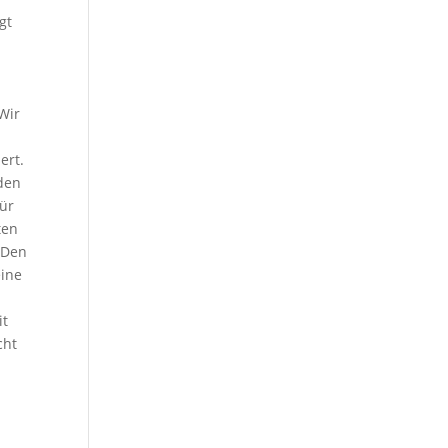
gt
„Wir
ert.
 den
für
ten
 Den
eine
it
cht