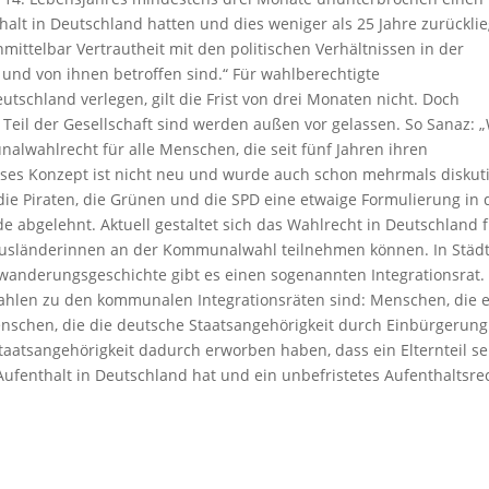
alt in Deutschland hatten und dies weniger als 25 Jahre zurücklie
ittelbar Vertrautheit mit den politischen Verhältnissen in der
nd von ihnen betroffen sind.“ Für wahlberechtigte
tschland verlegen, gilt die Frist von drei Monaten nicht. Doch
 Teil der Gesellschaft sind werden außen vor gelassen. So Sanaz: 
lwahlrecht für alle Menschen, die seit fünf Jahren ihren
ses Konzept ist nicht neu und wurde auch schon mehrmals diskuti
die Piraten, die Grünen und die SPD eine etwaige Formulierung in
e abgelehnt. Aktuell gestaltet sich das Wahlrecht in Deutschland 
usländerinnen an der Kommunalwahl teilnehmen können. In Städ
wanderungsgeschichte gibt es einen sogenannten Integrationsrat.
 Wahlen zu den kommunalen Integrationsräten sind: Menschen, die 
enschen, die die deutsche Staatsangehörigkeit durch Einbürgerung
aatsangehörigkeit dadurch erworben haben, dass ein Elternteil se
ufenthalt in Deutschland hat und ein unbefristetes Aufenthaltsre