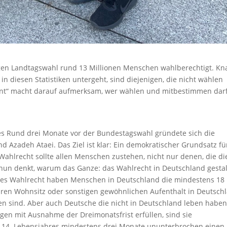
rigen Landtagswahl rund 13 Millionen Menschen wahlberechtigt. K
n diesen Statistiken untergeht, sind diejenigen, die nicht wählen
ozent“ macht darauf aufmerksam, wer wählen und mitbestimmen dar
s Rund drei Monate vor der Bundestagswahl gründete sich die
 Azadeh Ataei. Das Ziel ist klar: Ein demokratischer Grundsatz fü
Wahlrecht sollte allen Menschen zustehen, nicht nur denen, die di
nun denkt, warum das Ganze: das Wahlrecht in Deutschland gestal
ktives Wahlrecht haben Menschen in Deutschland die mindestens 18
ihren Wohnsitz oder sonstigen gewöhnlichen Aufenthalt in Deutsch
n sind. Aber auch Deutsche die nicht in Deutschland leben haben
gen mit Ausnahme der Dreimonatsfrist erfüllen, sind sie
s 14. Lebensjahres mindestens drei Monate ununterbrochen einen