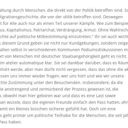
taltung durch Menschen, die direkt von der Politik betroffen sind. S
grationsgeschichte, die von der olitik betroffen sind. Deswegen
 für Alle auch nur als einen Teil unserer Kämpfe. Wie zum Beispie
us, Kapitalismus, Patriarchat, Verdrängung, Armut. Ohne Wahlrech
echte auf politische Mitbestimmung einzutreten.“ Ihr sei auch wicht
 Aus diesem Grund geben sie nicht nur Kundgebungen, sondern zeig
stalten selbst in verschiedenen Kommunen Podiumsdiskussionen m
rt von Menschen mit deutscher Staatsangehörigkeit geht es nicht.
 im atelier automatique klar. Sie sei dankbar darüber, dass es Räu
gehört werde, aber man dürfe nicht vergessen, dass das ohne die ak
üssen uns immer wieder fragen, wer uns hört und wie wir unsere
rrschte Zustimmung unter den Besuchenden. Insbesondere, da die
ie anstrengend und zermürbend der Prozess gewesen ist, die
, obwohl man hier geboren war und dass es eine Last sowie
 man wusste, dass die eigenen Freunde einfach den Pass hatten, oh
amit ein kleines bisschen sicherer gefühlt hat. Doch um eine
Es geht primär um politische Teilhabe für die Menschen, die seit J
 Pass haben.