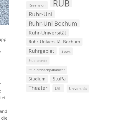
RUB
Rezension
Ruhr-Uni
Ruhr-Uni Bochum
Ruhr-Universität
napp
Ruhr-Universität Bochum
Ruhrgebiet
Sport
f
Studierende
Studierendenparlament
StuPa
Studium
r
Theater
Uni
Universität
e
tet
land
 die