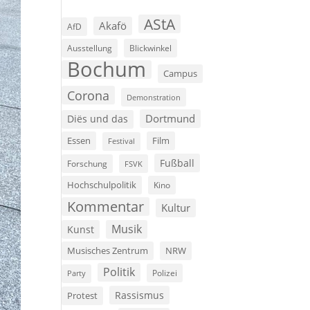
AStA
Akafö
AfD
Ausstellung
Blickwinkel
Bochum
Campus
Corona
Demonstration
Dortmund
Diës und das
Film
Essen
Festival
Fußball
Forschung
FSVK
Hochschulpolitik
Kino
Kommentar
Kultur
Musik
Kunst
Musisches Zentrum
NRW
Politik
Polizei
Party
Rassismus
Protest