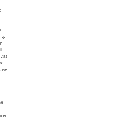
o
l
t
ig,
en
it
 Das
me
tive
ne
ahren