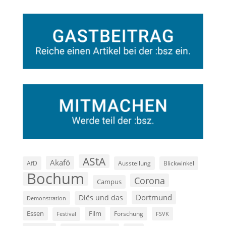
AStA
Akafö
AfD
Ausstellung
Blickwinkel
Bochum
Corona
Campus
Dortmund
Diës und das
Demonstration
Film
Essen
Forschung
FSVK
Festival