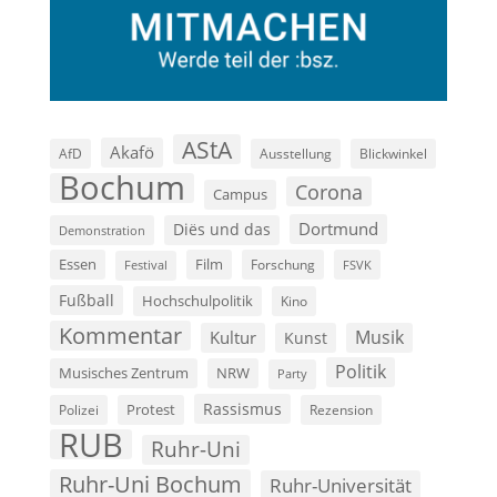
AStA
Akafö
AfD
Ausstellung
Blickwinkel
Bochum
Corona
Campus
Dortmund
Diës und das
Demonstration
Film
Essen
Forschung
FSVK
Festival
Fußball
Hochschulpolitik
Kino
Kommentar
Musik
Kultur
Kunst
Politik
Musisches Zentrum
NRW
Party
Rassismus
Polizei
Protest
Rezension
RUB
Ruhr-Uni
Ruhr-Uni Bochum
Ruhr-Universität