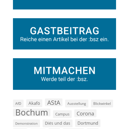
AStA
Akafö
AfD
Ausstellung
Blickwinkel
Bochum
Corona
Campus
Dortmund
Diës und das
Demonstration