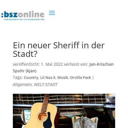
Ein neuer Sheriff in der
Stadt?
veröffentlicht:
1. Mai 2022
verfasst von:
Jan-Krischan
Spohr (kjan)
Tags:
,
,
,
|
Country
Lil Nas X
Musik
Orville Peck
Allgemein
,
WELT:STADT