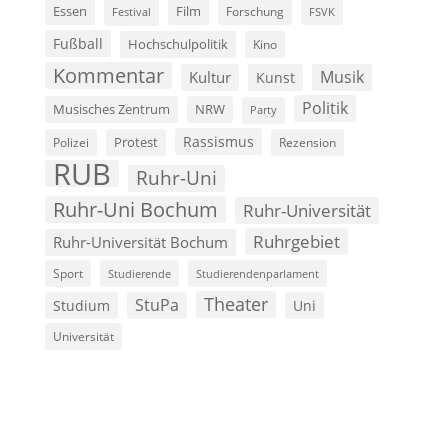
Film
Essen
Forschung
FSVK
Festival
Fußball
Hochschulpolitik
Kino
Kommentar
Musik
Kultur
Kunst
Politik
Musisches Zentrum
NRW
Party
Rassismus
Polizei
Protest
Rezension
RUB
Ruhr-Uni
Ruhr-Uni Bochum
Ruhr-Universität
Ruhrgebiet
Ruhr-Universität Bochum
Sport
Studierende
Studierendenparlament
Theater
StuPa
Studium
Uni
Universität