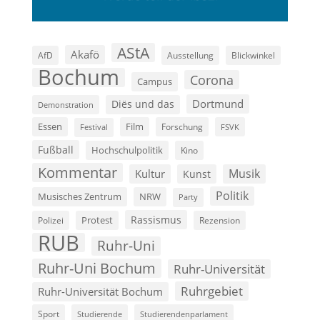
AStA
Akafö
AfD
Ausstellung
Blickwinkel
Bochum
Corona
Campus
Dortmund
Diës und das
Demonstration
Film
Essen
Forschung
FSVK
Festival
Fußball
Hochschulpolitik
Kino
Kommentar
Musik
Kultur
Kunst
Politik
Musisches Zentrum
NRW
Party
Rassismus
Polizei
Protest
Rezension
RUB
Ruhr-Uni
Ruhr-Uni Bochum
Ruhr-Universität
Ruhrgebiet
Ruhr-Universität Bochum
Sport
Studierende
Studierendenparlament