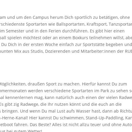
t, am und um den Campus herum Dich sportlich zu betätigen, ohne
rschiedenste Sportarten wie Ballsportarten, Kraftsport, Tanzsporta
m Semester und in den Ferien durchführen. Es gibt hier einen
all spielen möchtest oder an einem Boxkurs teilnehmen willst, ab
st Du Dich in der ersten Woche einfach zur Sportstätte begeben un
bunten Mix aus Studis, Dozierenden und Mitarbeiter:innen der RU
 Möglichkeiten, draußen Sport zu machen. Hierfür kannst Du zum
Sommermonaten werden verschiedene Sportarten im Park zu sehen s
t mal kennenlernen mag, kann natürlich auch einen der vielen Radw
s gibt zig Radwege, die Ihr nutzen könnt und die euch an die
s bringen. Und wenn Du mal Lust aufs Wasser hast, dann ab Richt
n-Herne-Kanal! Hier kannst Du schwimmen, Stand-Up-Paddling, Ka
etboot fahren. Das Beste? Alles ist nicht allzu teuer und ohne Auto
Ausflug bei gutem Wetter!