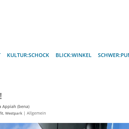
T
KULTUR:SCHOCK
BLICK:WINKEL
SCHWER:PU
!
 Appiah (bena)
,
|
Allgemein
it
Westpark