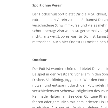
Sport ohne Verein!
Der Hochschulsport bietet Dir die Möglichkei
extra in einem Verein zu sein. So kannst Du ve
verschiedene Schwimmkurse und vieles mehr i
Schnuppertag! Also wenn Du gerne mal Volleyb
nicht ganz weißt, ob es was für Dich ist, kann
mitmachen. Auch hier findest Du meist einen 
Outdoor
Der Pott ist wunderschön und bietet Dir viele
Beispiel in den Westpark. Vor allem in den 
Frisbee, Slacklining, Joggen etc. Wer den Pot
nutzen und entspannt durch den Pott radeln. E
verschiedensten Sehenswürdigkeiten des Pott
Kemnade, Haltern am See oder Richtung Rhei
fahren oder gemütlich mit ‘nem leckeren Eis Tr
erreichbar! Also perfekt für einen kleinen 