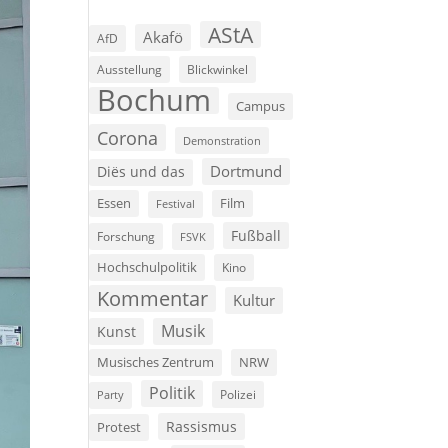
AStA
Akafö
AfD
Ausstellung
Blickwinkel
Bochum
Campus
Corona
Demonstration
Dortmund
Diës und das
Film
Essen
Festival
Fußball
Forschung
FSVK
Hochschulpolitik
Kino
Kommentar
Kultur
Musik
Kunst
Musisches Zentrum
NRW
Politik
Polizei
Party
Rassismus
Protest