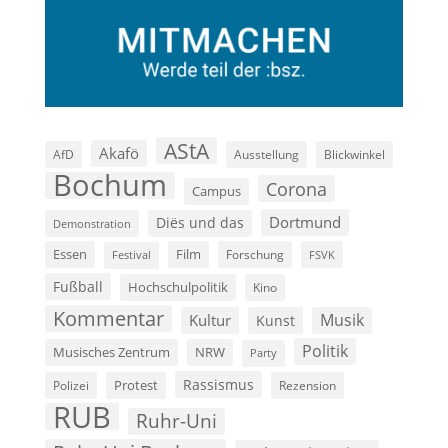
AStA
Akafö
AfD
Ausstellung
Blickwinkel
Bochum
Corona
Campus
Dortmund
Diës und das
Demonstration
Film
Essen
Forschung
FSVK
Festival
Fußball
Hochschulpolitik
Kino
Kommentar
Musik
Kultur
Kunst
Politik
Musisches Zentrum
NRW
Party
Rassismus
Polizei
Protest
Rezension
RUB
Ruhr-Uni