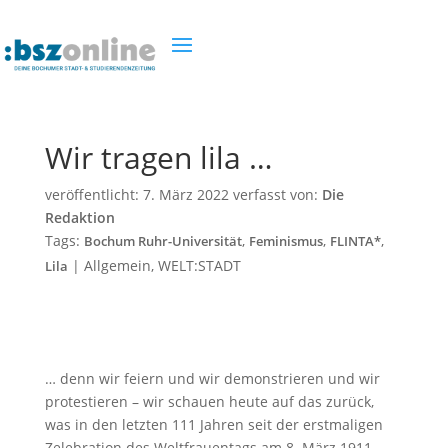
Wir tragen lila …
veröffentlicht:
7. März 2022
verfasst von:
Die
Redaktion
Tags:
,
,
,
Bochum Ruhr-Universität
Feminismus
FLINTA*
|
Allgemein
,
WELT:STADT
Lila
… denn wir feiern und wir demonstrieren und wir
protestieren – wir schauen heute auf das zurück,
was in den letzten 111 Jahren seit der erstmaligen
Zelebration des Weltfrauentags am 8. März 1911