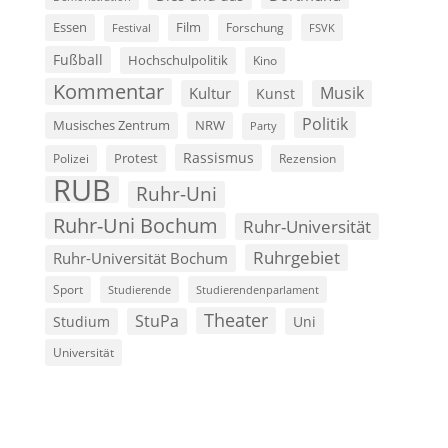
Film
Essen
Forschung
FSVK
Festival
Fußball
Hochschulpolitik
Kino
Kommentar
Musik
Kultur
Kunst
Politik
Musisches Zentrum
NRW
Party
Rassismus
Polizei
Protest
Rezension
RUB
Ruhr-Uni
Ruhr-Uni Bochum
Ruhr-Universität
Ruhrgebiet
Ruhr-Universität Bochum
Sport
Studierende
Studierendenparlament
Theater
StuPa
Studium
Uni
Universität