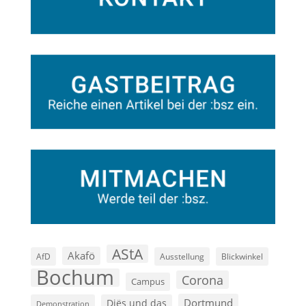
AStA
Akafö
AfD
Ausstellung
Blickwinkel
Bochum
Corona
Campus
Dortmund
Diës und das
Demonstration