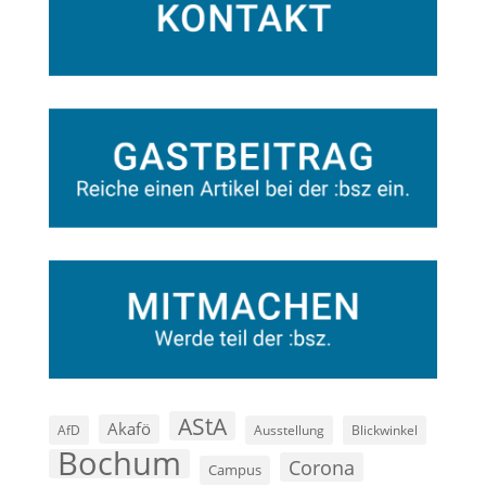
AStA
Akafö
AfD
Ausstellung
Blickwinkel
Bochum
Corona
Campus