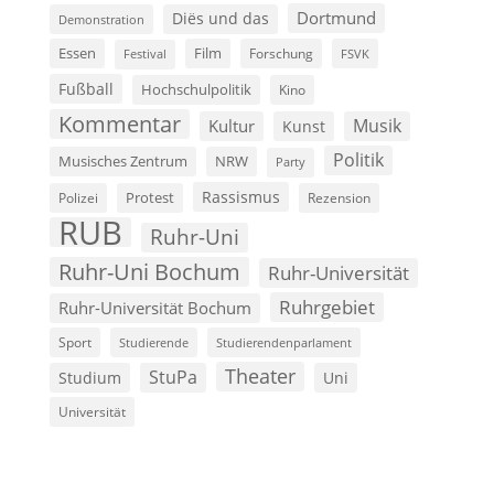
Dortmund
Diës und das
Demonstration
Film
Essen
Forschung
FSVK
Festival
Fußball
Hochschulpolitik
Kino
Kommentar
Musik
Kultur
Kunst
Politik
Musisches Zentrum
NRW
Party
Rassismus
Polizei
Protest
Rezension
RUB
Ruhr-Uni
Ruhr-Uni Bochum
Ruhr-Universität
Ruhrgebiet
Ruhr-Universität Bochum
Sport
Studierende
Studierendenparlament
Theater
StuPa
Studium
Uni
Universität