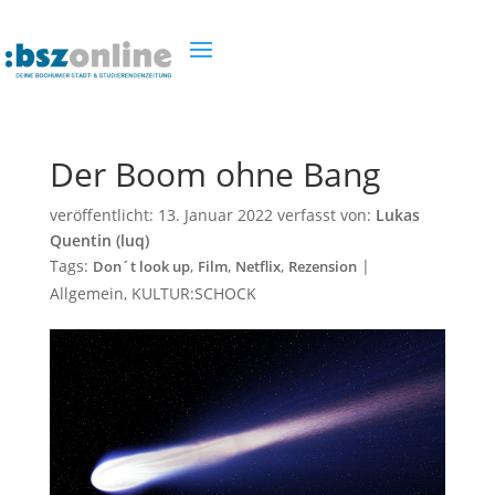
Der Boom ohne Bang
veröffentlicht:
13. Januar 2022
verfasst von:
Lukas
Quentin (luq)
Tags:
,
,
,
|
Don´t look up
Film
Netflix
Rezension
Allgemein
,
KULTUR:SCHOCK