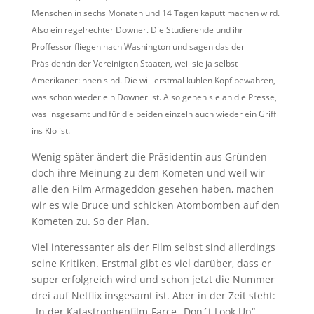
Menschen in sechs Monaten und 14 Tagen kaputt machen wird.
Also ein regelrechter Downer. Die Studierende und ihr
Proffessor fliegen nach Washington und sagen das der
Präsidentin der Vereinigten Staaten, weil sie ja selbst
Amerikaner:innen sind. Die will erstmal kühlen Kopf bewahren,
was schon wieder ein Downer ist. Also gehen sie an die Presse,
was insgesamt und für die beiden einzeln auch wieder ein Griff
ins Klo ist.
Wenig später ändert die Präsidentin aus Gründen
doch ihre Meinung zu dem Kometen und weil wir
alle den Film Armageddon gesehen haben, machen
wir es wie Bruce und schicken Atombomben auf den
Kometen zu. So der Plan.
Viel interessanter als der Film selbst sind allerdings
seine Kritiken. Erstmal gibt es viel darüber, dass er
super erfolgreich wird und schon jetzt die Nummer
drei auf Netflix insgesamt ist. Aber in der Zeit steht:
„In der Katastrophenfilm-Farce „Don´t Look Up“