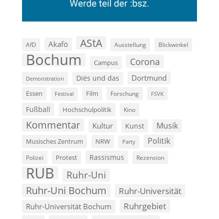
AStA
Akafö
AfD
Ausstellung
Blickwinkel
Bochum
Corona
Campus
Dortmund
Diës und das
Demonstration
Film
Essen
Forschung
FSVK
Festival
Fußball
Hochschulpolitik
Kino
Kommentar
Musik
Kultur
Kunst
Politik
Musisches Zentrum
NRW
Party
Rassismus
Polizei
Protest
Rezension
RUB
Ruhr-Uni
Ruhr-Uni Bochum
Ruhr-Universität
Ruhrgebiet
Ruhr-Universität Bochum