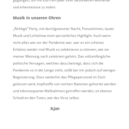
gegangen, um mit Euch ein paar ihrer besonderen Momente
und erkenntnisse zu teilen:
Musik in unseren Ohren
„Richtige“ Party, mit durchgetanzter Nacht, Freund:innen, lauter
Musik und Lichtshow mein persönliches Highlight. Auch wenn
nicht alles wie vor der Pandemie war, war es ein schönes
Erlebnis wieder mal Musik so zelebrieren zu können, wie sie
meiner Meinung nach zelebriert gehört. Das vollumfängliche
politische Versagen, welches dazu beiträgt, dass sich die
Pandemie so in die Länge zieht, stößt bei mir jedoch auf weniger
Begeisterung. Dass weiterhin das Pflegepersonal im Stich
gelassen wird, Impfstoffe von reichen Nationen gehortet werden
und inkonsequente Maßnahmen getroffen werden, ist ebenso
Schuld an den Toten, wie das Virus selbst.
:kjan