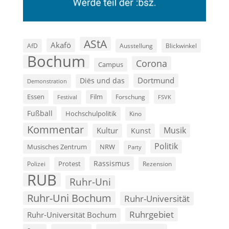
AStA
Akafö
AfD
Ausstellung
Blickwinkel
Bochum
Corona
Campus
Dortmund
Diës und das
Demonstration
Film
Essen
Forschung
FSVK
Festival
Fußball
Hochschulpolitik
Kino
Kommentar
Musik
Kultur
Kunst
Politik
Musisches Zentrum
NRW
Party
Rassismus
Polizei
Protest
Rezension
RUB
Ruhr-Uni
Ruhr-Uni Bochum
Ruhr-Universität
Ruhrgebiet
Ruhr-Universität Bochum