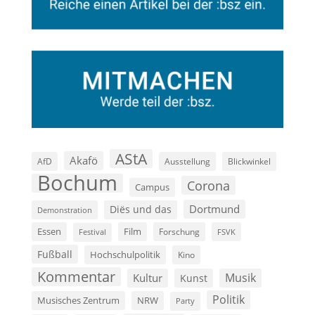
AStA
Akafö
AfD
Ausstellung
Blickwinkel
Bochum
Corona
Campus
Dortmund
Diës und das
Demonstration
Film
Essen
Forschung
FSVK
Festival
Fußball
Hochschulpolitik
Kino
Kommentar
Musik
Kultur
Kunst
Politik
Musisches Zentrum
NRW
Party