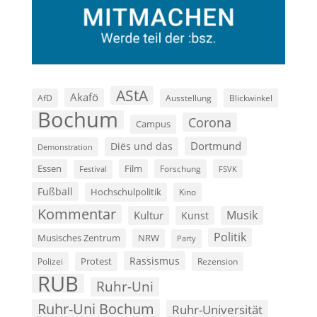
AStA
Akafö
AfD
Ausstellung
Blickwinkel
Bochum
Corona
Campus
Dortmund
Diës und das
Demonstration
Film
Essen
Forschung
FSVK
Festival
Fußball
Hochschulpolitik
Kino
Kommentar
Musik
Kultur
Kunst
Politik
Musisches Zentrum
NRW
Party
Rassismus
Polizei
Protest
Rezension
RUB
Ruhr-Uni
Ruhr-Uni Bochum
Ruhr-Universität