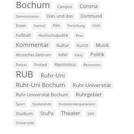
Bochum
Corona
Campus
Dortmund
Diës und das
Demonstration
Film
Essen
Forschung
FSVK
Festival
Fußball
Hochschulpolitik
Kino
Kommentar
Musik
Kultur
Kunst
Politik
Musisches Zentrum
NRW
Party
Rassismus
Polizei
Protest
Rezension
RUB
Ruhr-Uni
Ruhr-Uni Bochum
Ruhr-Universität
Ruhrgebiet
Ruhr-Universität Bochum
Sport
Studierende
Studierendenparlament
Theater
StuPa
Studium
Uni
Universität