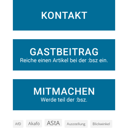
AStA
Akafö
AfD
Ausstellung
Blickwinkel