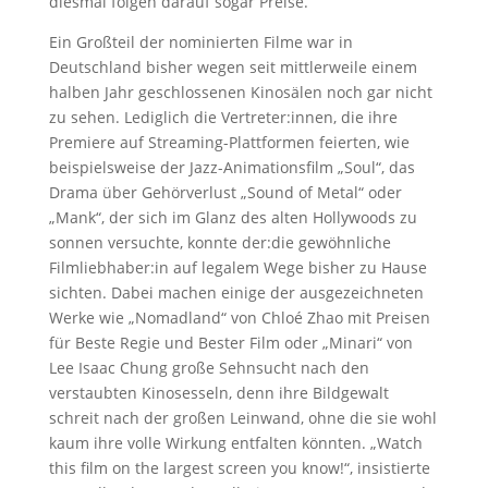
diesmal folgen darauf sogar Preise.
Ein Großteil der nominierten Filme war in
Deutschland bisher wegen seit mittlerweile einem
halben Jahr geschlossenen Kinosälen noch gar nicht
zu sehen. Lediglich die Vertreter:innen, die ihre
Premiere auf Streaming-Plattformen feierten, wie
beispielsweise der Jazz-Animationsfilm „Soul“, das
Drama über Gehörverlust „Sound of Metal“ oder
„Mank“, der sich im Glanz des alten Hollywoods zu
sonnen versuchte, konnte der:die gewöhnliche
Filmliebhaber:in auf legalem Wege bisher zu Hause
sichten. Dabei machen einige der ausgezeichneten
Werke wie „Nomadland“ von Chloé Zhao mit Preisen
für Beste Regie und Bester Film oder „Minari“ von
Lee Isaac Chung große Sehnsucht nach den
verstaubten Kinosesseln, denn ihre Bildgewalt
schreit nach der großen Leinwand, ohne die sie wohl
kaum ihre volle Wirkung entfalten könnten. „Watch
this film on the largest screen you know!“, insistierte