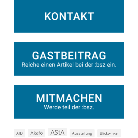
AStA
Akafö
AfD
Ausstellung
Blickwinkel