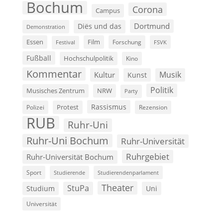
Bochum
Corona
Campus
Dortmund
Diës und das
Demonstration
Film
Essen
Forschung
FSVK
Festival
Fußball
Hochschulpolitik
Kino
Kommentar
Musik
Kultur
Kunst
Politik
Musisches Zentrum
NRW
Party
Rassismus
Polizei
Protest
Rezension
RUB
Ruhr-Uni
Ruhr-Uni Bochum
Ruhr-Universität
Ruhrgebiet
Ruhr-Universität Bochum
Sport
Studierende
Studierendenparlament
Theater
StuPa
Studium
Uni
Universität