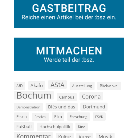
AStA
Akafö
AfD
Ausstellung
Blickwinkel
Bochum
Corona
Campus
Dortmund
Diës und das
Demonstration
Film
Essen
Forschung
FSVK
Festival
Fußball
Hochschulpolitik
Kino
Kommentar
Musik
Kultur
Kunst