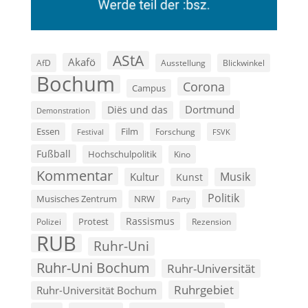
AStA
Akafö
AfD
Ausstellung
Blickwinkel
Bochum
Corona
Campus
Dortmund
Diës und das
Demonstration
Film
Essen
Forschung
FSVK
Festival
Fußball
Hochschulpolitik
Kino
Kommentar
Musik
Kultur
Kunst
Politik
Musisches Zentrum
NRW
Party
Rassismus
Polizei
Protest
Rezension
RUB
Ruhr-Uni
Ruhr-Uni Bochum
Ruhr-Universität
Ruhrgebiet
Ruhr-Universität Bochum