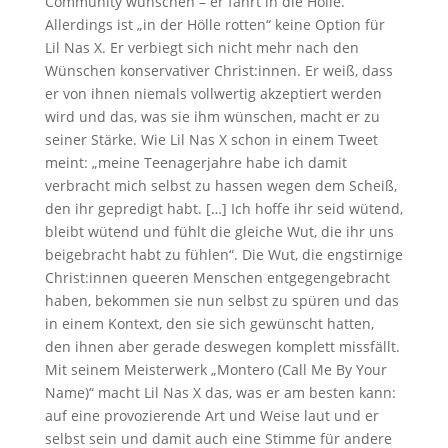
Community wünschen – er fährt in die Hölle.
Allerdings ist „in der Hölle rotten“ keine Option für
Lil Nas X. Er verbiegt sich nicht mehr nach den
Wünschen konservativer Christ:innen. Er weiß, dass
er von ihnen niemals vollwertig akzeptiert werden
wird und das, was sie ihm wünschen, macht er zu
seiner Stärke. Wie Lil Nas X schon in einem Tweet
meint: „meine Teenagerjahre habe ich damit
verbracht mich selbst zu hassen wegen dem Scheiß,
den ihr gepredigt habt. […] Ich hoffe ihr seid wütend,
bleibt wütend und fühlt die gleiche Wut, die ihr uns
beigebracht habt zu fühlen“. Die Wut, die engstirnige
Christ:innen queeren Menschen entgegengebracht
haben, bekommen sie nun selbst zu spüren und das
in einem Kontext, den sie sich gewünscht hatten,
den ihnen aber gerade deswegen komplett missfällt.
Mit seinem Meisterwerk „Montero (Call Me By Your
Name)“ macht Lil Nas X das, was er am besten kann:
auf eine provozierende Art und Weise laut und er
selbst sein und damit auch eine Stimme für andere