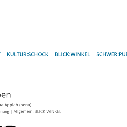
T
KULTUR:SCHOCK
BLICK:WINKEL
SCHWER:PU
ben
a Appiah (bena)
|
Allgemein
,
BLICK:WINKEL
mung