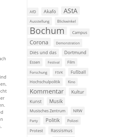
AStA
Akafö
AfD
Ausstellung
Blickwinkel
Bochum
Campus
Corona
Demonstration
Dortmund
Diës und das
ach
Film
Essen
Festival
Fußball
Forschung
FSVK
sind
Hochschulpolitik
Kino
en,
Kommentar
icht
Kultur
ner
Musik
Kunst
en.
Musisches Zentrum
NRW
ed
nn
Politik
Polizei
Party
,
Rassismus
Protest