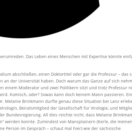
herumreden. Das Leben eines Menschen mit Expertise könnte einf
udium abschließen, einen Doktortitel oder gar die Professur – das 
en an der Universität haben. Doch warum das Ganze auf sich nehm
 einem Moderator und zwei Politikern sitzt und trotz Professur n
ird. Komisch, oder? Sowas kann doch keinem Mann passieren. Ei
Dr. Melanie Brinkmann durfte genau diese Situation bei Lanz erleb
Virologin, Beiratsmitglied der Gesellschaft für Virologie, und Mitgli
der Bundesregierung. All dies reichte nicht, dass Melanie Brinkma
n“ werden konnte. Zumindest von Mansplainern (Kerle, die meinen
ene Person im Gespräch – schaut mal hier) wie der sächsische