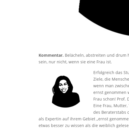
Kommentar.
Belächeln, abstreiten und drum 
sein, nur nicht, wenn sie eine Frau ist.
Erfolgreich das St
Ziele, die Mensch
wenn man zwischen
ernst genommen w
Frau schon! Prof. 
Eine Frau, Mutter, 
des Beraterstabs 
als Expertin auf ihrem Gebiet „ernst genomme
etwas besser zu wissen als die weiblich geles