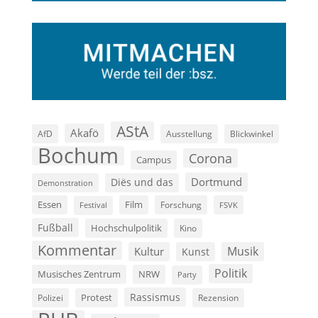
AStA
Akafö
AfD
Ausstellung
Blickwinkel
Bochum
Corona
Campus
Dortmund
Diës und das
Demonstration
Film
Essen
Forschung
FSVK
Festival
Fußball
Hochschulpolitik
Kino
Kommentar
Musik
Kultur
Kunst
Politik
Musisches Zentrum
NRW
Party
Rassismus
Polizei
Protest
Rezension