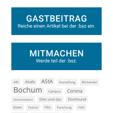
AStA
Akafö
AfD
Ausstellung
Blickwinkel
Bochum
Corona
Campus
Dortmund
Diës und das
Demonstration
Film
Essen
Forschung
FSVK
Festival