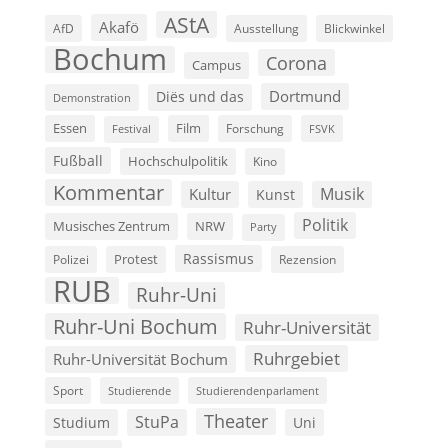
AStA
Akafö
AfD
Ausstellung
Blickwinkel
Bochum
Corona
Campus
Dortmund
Diës und das
Demonstration
Film
Essen
Forschung
FSVK
Festival
Fußball
Hochschulpolitik
Kino
Kommentar
Musik
Kultur
Kunst
Politik
Musisches Zentrum
NRW
Party
Rassismus
Polizei
Protest
Rezension
RUB
Ruhr-Uni
Ruhr-Uni Bochum
Ruhr-Universität
Ruhrgebiet
Ruhr-Universität Bochum
Sport
Studierende
Studierendenparlament
Theater
StuPa
Studium
Uni