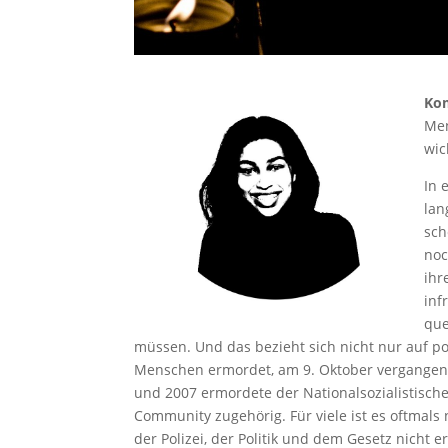
Ko
Men
wic
In 
lan
sch
noc
ihr
inf
que
müssen. Und das bezieht sich nicht nur auf p
Menschen ermordet, am 9. Oktober vergangene
und 2007 ermordete der Nationalsozialistisc
Community zugehörig. Für viele ist es oftmals
der Polizei, der Politik und dem Gesetz nich