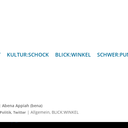
T
KULTUR:SCHOCK
BLICK:WINKEL
SCHWER:PU
n:
Abena Appiah (bena)
,
|
Allgemein
,
BLICK:WINKEL
Politik
Twitter