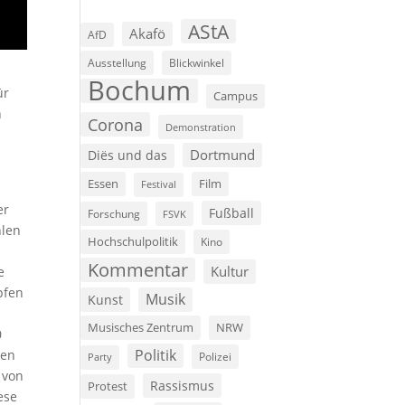
AStA
Akafö
AfD
Ausstellung
Blickwinkel
Bochum
ür
Campus
n
Corona
Demonstration
Dortmund
Diës und das
Film
Essen
Festival
er
Fußball
Forschung
FSVK
hlen
Hochschulpolitik
Kino
Kommentar
Kultur
e
pfen
Musik
Kunst
Musisches Zentrum
NRW
0
Politik
hen
Polizei
Party
 von
Rassismus
Protest
ese