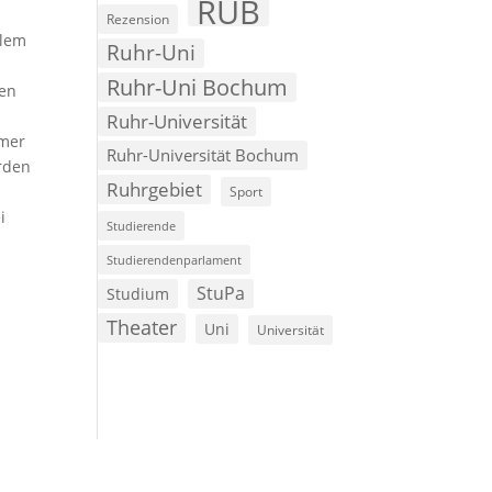
RUB
Rezension
llem
Ruhr-Uni
Ruhr-Uni Bochum
ten
Ruhr-Universität
mmer
Ruhr-Universität Bochum
erden
Ruhrgebiet
Sport
i
Studierende
Studierendenparlament
StuPa
Studium
Theater
Uni
Universität