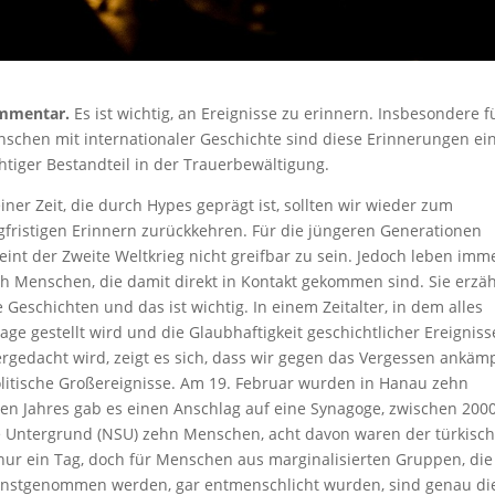
mmentar.
Es ist wichtig, an Ereignisse zu erinnern. Insbesondere f
schen mit internationaler Geschichte sind diese Erinnerungen ei
htiger Bestandteil in der Trauerbewältigung.
einer Zeit, die durch Hypes geprägt ist, sollten wir wieder zum
gfristigen Erinnern zurückkehren. Für die jüngeren Generationen
eint der Zweite Weltkrieg nicht greifbar zu sein. Jedoch leben imm
h Menschen, die damit direkt in Kontakt gekommen sind. Sie erzä
e Geschichten und das ist wichtig. In einem Zeitalter, in dem alles
rage gestellt wird und die Glaubhaftigkeit geschichtlicher Ereigniss
rgedacht wird, zeigt es sich, dass wir gegen das Vergessen ankäm
olitische Großereignisse. Am 19. Februar wurden in Hanau zehn
n Jahres gab es einen Anschlag auf eine Synagoge, zwischen 200
he Untergrund (NSU) zehn Menschen, acht davon waren der türkisc
 nur ein Tag, doch für Menschen aus marginalisierten Gruppen, die
t ernstgenommen werden, gar entmenschlicht wurden, sind genau di