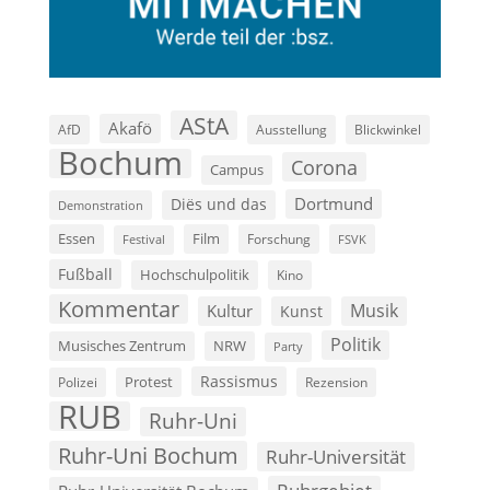
AStA
Akafö
AfD
Ausstellung
Blickwinkel
Bochum
Corona
Campus
Dortmund
Diës und das
Demonstration
Film
Essen
Forschung
FSVK
Festival
Fußball
Hochschulpolitik
Kino
Kommentar
Musik
Kultur
Kunst
Politik
Musisches Zentrum
NRW
Party
Rassismus
Polizei
Protest
Rezension
RUB
Ruhr-Uni
Ruhr-Uni Bochum
Ruhr-Universität