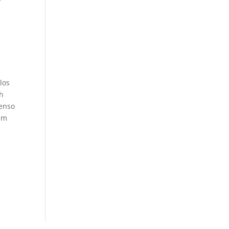
los
ch
benso
sem