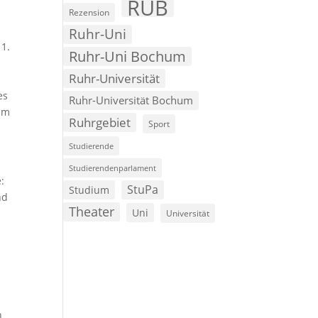
RUB
Rezension
Ruhr-Uni
 1.
Ruhr-Uni Bochum
Ruhr-Universität
es
Ruhr-Universität Bochum
 im
Ruhrgebiet
Sport
Studierende
Studierendenparlament
:
StuPa
Studium
nd
Theater
Uni
Universität
n