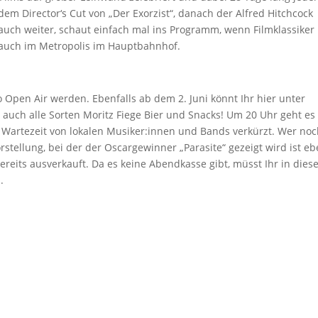
t dem Director‘s Cut von „Der Exorzist“, danach der Alfred Hitchcock
 auch weiter, schaut einfach mal ins Programm, wenn Filmklassiker
s auch im Metropolis im Hauptbahnhof.
 Open Air werden. Ebenfalls ab dem 2. Juni könnt Ihr hier unter
auch alle Sorten Moritz Fiege Bier und Snacks! Um 20 Uhr geht es 
 Wartezeit von lokalen Musiker:innen und Bands verkürzt. Wer no
orstellung, bei der der Oscargewinner „Parasite“ gezeigt wird ist e
eits ausverkauft. Da es keine Abendkasse gibt, müsst Ihr in die
.