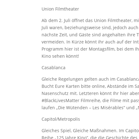
Union Filmtheater
Ab dem 2. Juli öffnet das Union Filmtheater, m
Juli waren, beziehungsweise sind, jedoch auch
nächste Zeit, und Gäste sind angehalten ihre 
vermeiden. In Kürze könnt ihr auch auf der In
Programm hier ist der Montagsfilm, bei dem I
Kino sehen könnt!
Casablanca
Gleiche Regelungen gelten auch im Casablanca,
Bucht Eure Karten bitte online, Abstände im S
Nasenschutz mit. Letzteren könnt Ihr hier ab
#BlackLivesMatter Filmreihe, die Filme mit p
laufen „Die Wütenden – Les Misérables“ und „N
Capitol/Metropolis
Gleiches Spiel, Gleiche Maßnahmen. Im Capitol
Reihe „125 Jahre Kino“, die die Geschichte de