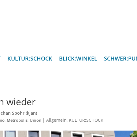
T
KULTUR:SCHOCK
BLICK:WINKEL
SCHWER:PU
n wieder
schan Spohr (kjan)
,
,
|
Allgemein
,
KULTUR:SCHOCK
ino
Metropolis
Union