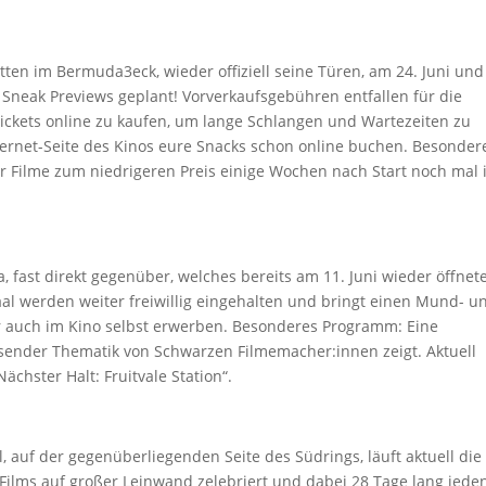
itten im Bermuda3eck, wieder offiziell seine Türen, am 24. Juni und
 Sneak Previews geplant! Vorverkaufsgebühren entfallen für die
Tickets online zu kaufen, um lange Schlangen und Wartezeiten zu
ternet-Seite des Kinos eure Snacks schon online buchen. Besonder
hr Filme zum niedrigeren Preis einige Wochen nach Start noch mal
 fast direkt gegenüber, welches bereits am 11. Juni wieder öffnete
aal werden weiter freiwillig eingehalten und bringt einen Mund- u
er auch im Kino selbst erwerben. Besonderes Programm: Eine
assender Thematik von Schwarzen Filmemacher:innen zeigt. Aktuell
ächster Halt: Fruitvale Station“.
, auf der gegenüberliegenden Seite des Südrings, läuft aktuell die
s Films auf großer Leinwand zelebriert und dabei 28 Tage lang jede