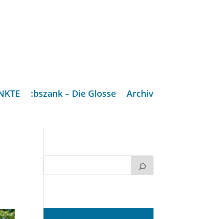
NKTE
:bszank – Die Glosse
Archiv