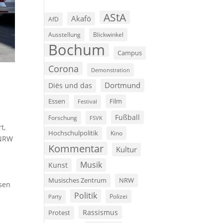
AStA
Akafö
AfD
Ausstellung
Blickwinkel
Bochum
Campus
Corona
Demonstration
Dortmund
Diës und das
Film
Essen
Festival
Fußball
Forschung
FSVK
t,
Hochschulpolitik
Kino
 NRW
Kommentar
Kultur
Musik
Kunst
Musisches Zentrum
NRW
ssen
Politik
Polizei
Party
Rassismus
Protest