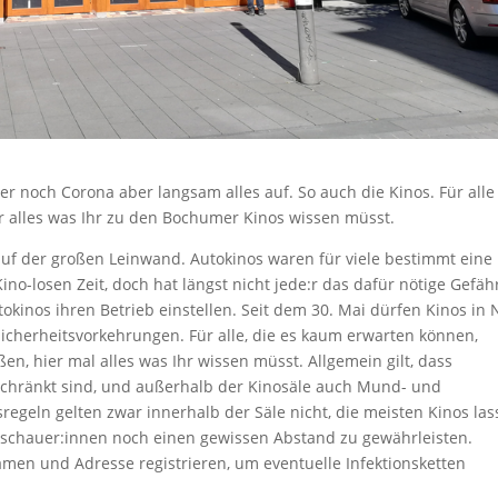
er noch Corona aber langsam alles auf. So auch die Kinos. Für alle
er alles was Ihr zu den Bochumer Kinos wissen müsst.
 auf der großen Leinwand. Autokinos waren für viele bestimmt eine
o-losen Zeit, doch hat längst nicht jede:r das dafür nötige Gefähr
kinos ihren Betrieb einstellen. Seit dem 30. Mai dürfen Kinos in
icherheitsvorkehrungen. Für alle, die es kaum erwarten können,
en, hier mal alles was Ihr wissen müsst. Allgemein gilt, dass
schränkt sind, und außerhalb der Kinosäle auch Mund- und
geln gelten zwar innerhalb der Säle nicht, die meisten Kinos la
uschauer:innen noch einen gewissen Abstand zu gewährleisten.
en und Adresse registrieren, um eventuelle Infektionsketten