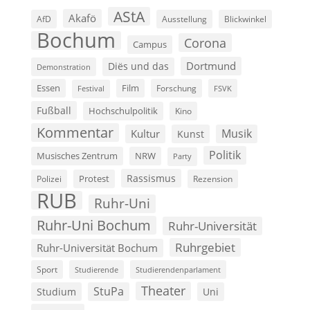
AStA
Akafö
AfD
Ausstellung
Blickwinkel
Bochum
Corona
Campus
Dortmund
Diës und das
Demonstration
Film
Essen
Forschung
FSVK
Festival
Fußball
Hochschulpolitik
Kino
Kommentar
Musik
Kultur
Kunst
Politik
Musisches Zentrum
NRW
Party
Rassismus
Polizei
Protest
Rezension
RUB
Ruhr-Uni
Ruhr-Uni Bochum
Ruhr-Universität
Ruhrgebiet
Ruhr-Universität Bochum
Sport
Studierende
Studierendenparlament
Theater
StuPa
Studium
Uni