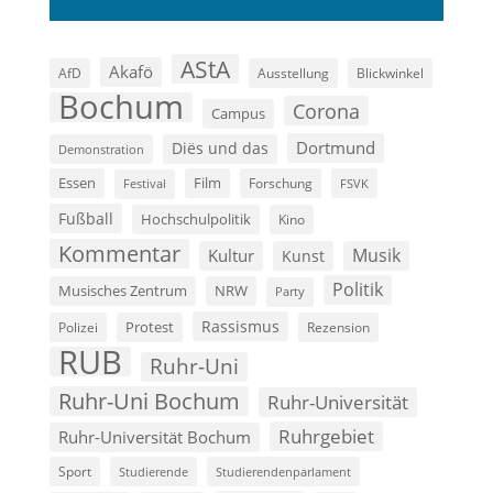
AStA
Akafö
AfD
Ausstellung
Blickwinkel
Bochum
Corona
Campus
Dortmund
Diës und das
Demonstration
Film
Essen
Forschung
FSVK
Festival
Fußball
Hochschulpolitik
Kino
Kommentar
Musik
Kultur
Kunst
Politik
Musisches Zentrum
NRW
Party
Rassismus
Polizei
Protest
Rezension
RUB
Ruhr-Uni
Ruhr-Uni Bochum
Ruhr-Universität
Ruhrgebiet
Ruhr-Universität Bochum
Sport
Studierende
Studierendenparlament