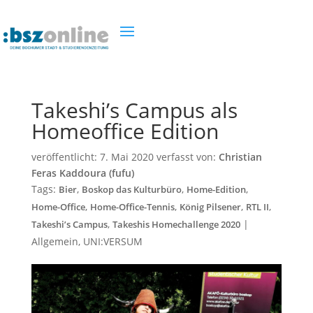
Takeshi’s Campus als
Homeoffice Edition
veröffentlicht:
7. Mai 2020
verfasst von:
Christian
Feras Kaddoura (fufu)
Tags:
,
,
,
Bier
Boskop das Kulturbüro
Home-Edition
,
,
,
,
Home-Office
Home-Office-Tennis
König Pilsener
RTL II
,
|
Takeshi’s Campus
Takeshis Homechallenge 2020
Allgemein
,
UNI:VERSUM