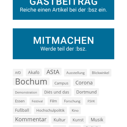
AStA
Akafö
AfD
Ausstellung
Blickwinkel
Bochum
Corona
Campus
Dortmund
Diës und das
Demonstration
Film
Essen
Forschung
FSVK
Festival
Fußball
Hochschulpolitik
Kino
Kommentar
Musik
Kultur
Kunst