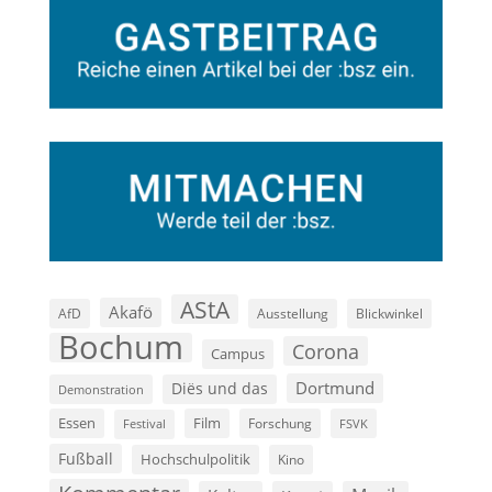
AStA
Akafö
AfD
Ausstellung
Blickwinkel
Bochum
Corona
Campus
Dortmund
Diës und das
Demonstration
Film
Essen
Forschung
FSVK
Festival
Fußball
Hochschulpolitik
Kino