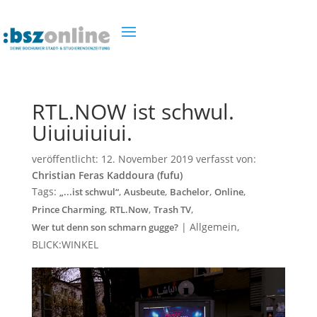
RTL.NOW ist schwul.
Uiuiuiuiui.
veröffentlicht:
12. November 2019
verfasst von:
Christian Feras Kaddoura (fufu)
Tags:
,
,
,
,
„...ist schwul“
Ausbeute
Bachelor
Online
,
,
,
Prince Charming
RTL.Now
Trash TV
|
Allgemein
,
Wer tut denn son schmarn gugge?
BLICK:WINKEL