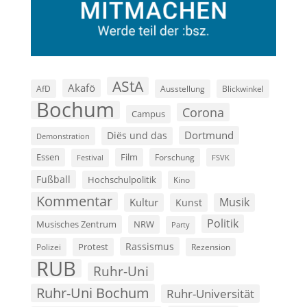
AStA
Akafö
AfD
Ausstellung
Blickwinkel
Bochum
Corona
Campus
Dortmund
Diës und das
Demonstration
Film
Essen
Forschung
FSVK
Festival
Fußball
Hochschulpolitik
Kino
Kommentar
Musik
Kultur
Kunst
Politik
Musisches Zentrum
NRW
Party
Rassismus
Polizei
Protest
Rezension
RUB
Ruhr-Uni
Ruhr-Uni Bochum
Ruhr-Universität