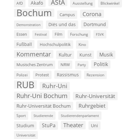
AStA
Akafö
AfD
Ausstellung
Blickwinkel
Bochum
Corona
Campus
Dortmund
Diës und das
Demonstration
Film
Essen
Forschung
FSVK
Festival
Fußball
Hochschulpolitik
Kino
Kommentar
Musik
Kultur
Kunst
Politik
Musisches Zentrum
NRW
Party
Rassismus
Polizei
Protest
Rezension
RUB
Ruhr-Uni
Ruhr-Uni Bochum
Ruhr-Universität
Ruhrgebiet
Ruhr-Universität Bochum
Sport
Studierende
Studierendenparlament
Theater
StuPa
Studium
Uni
Universität