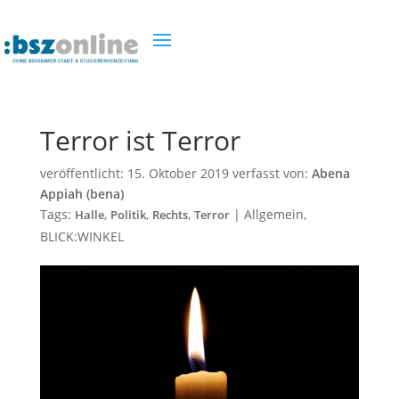
Terror ist Terror
veröffentlicht:
15. Oktober 2019
verfasst von:
Abena
Appiah (bena)
Tags:
,
,
,
|
Allgemein
,
Halle
Politik
Rechts
Terror
BLICK:WINKEL