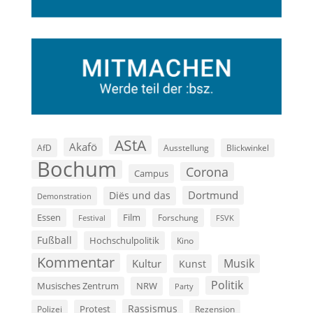
AStA
Akafö
AfD
Ausstellung
Blickwinkel
Bochum
Corona
Campus
Dortmund
Diës und das
Demonstration
Film
Essen
Forschung
FSVK
Festival
Fußball
Hochschulpolitik
Kino
Kommentar
Musik
Kultur
Kunst
Politik
Musisches Zentrum
NRW
Party
Rassismus
Polizei
Protest
Rezension