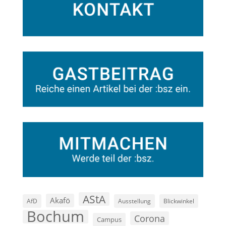
AStA
Akafö
AfD
Ausstellung
Blickwinkel
Bochum
Corona
Campus