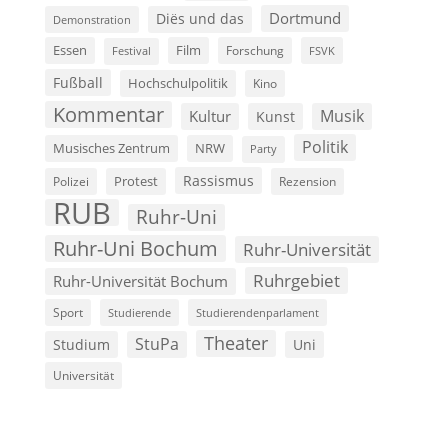
Dortmund
Diës und das
Demonstration
Film
Essen
Forschung
FSVK
Festival
Fußball
Hochschulpolitik
Kino
Kommentar
Musik
Kultur
Kunst
Politik
Musisches Zentrum
NRW
Party
Rassismus
Polizei
Protest
Rezension
RUB
Ruhr-Uni
Ruhr-Uni Bochum
Ruhr-Universität
Ruhrgebiet
Ruhr-Universität Bochum
Sport
Studierende
Studierendenparlament
Theater
StuPa
Studium
Uni
Universität