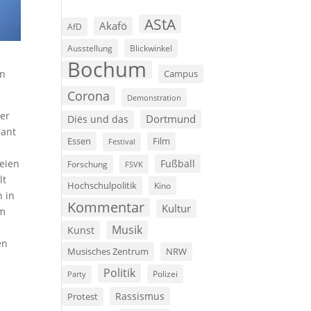
AStA
Akafö
AfD
Ausstellung
Blickwinkel
Bochum
in
Campus
Corona
Demonstration
er
Dortmund
Diës und das
rant
Film
Essen
Festival
teien
Fußball
Forschung
FSVK
lt
Hochschulpolitik
Kino
n in
Kommentar
Kultur
em
Musik
Kunst
en
Musisches Zentrum
NRW
Politik
Polizei
Party
Rassismus
Protest