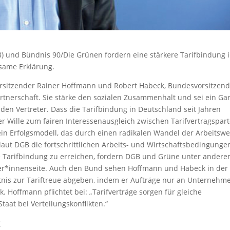
 und Bündnis 90/Die Grünen fordern eine stärkere Tarifbindung 
nsame Erklärung.
rsitzender Rainer Hoffmann und Robert Habeck, Bundesvorsitzend
rtnerschaft. Sie stärke den sozialen Zusammenhalt und sei ein Ga
den Vertreter. Dass die Tarifbindung in Deutschland seit Jahren
der Wille zum fairen Interessenausgleich zwischen Tarifvertragspar
 ein Erfolgsmodell, das durch einen radikalen Wandel der Arbeitswe
laut DGB die fortschrittlichen Arbeits- und Wirtschaftsbedingunge
re Tarifbindung zu erreichen, fordern DGB und Grüne unter ander
ber*innenseite. Auch den Bund sehen Hoffmann und Habeck in der
ntnis zur Tariftreue abgeben, indem er Aufträge nur an Unternehm
k. Hoffmann pflichtet bei: „Tarifverträge sorgen für gleiche
at bei Verteilungskonflikten.“
t