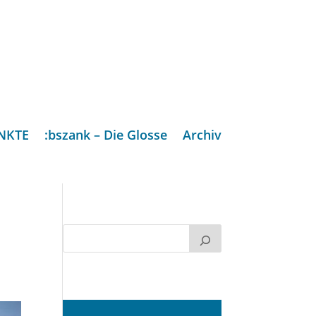
NKTE
:bszank – Die Glosse
Archiv