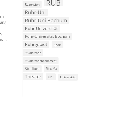
RUB
:
Rezension
Ruhr-Uni
 an
Ruhr-Uni Bochum
kung
Ruhr-Universität
en
Ruhr-Universität Bochum
DNIS
Ruhrgebiet
Sport
Studierende
Studierendenparlament
StuPa
Studium
Theater
Uni
Universität