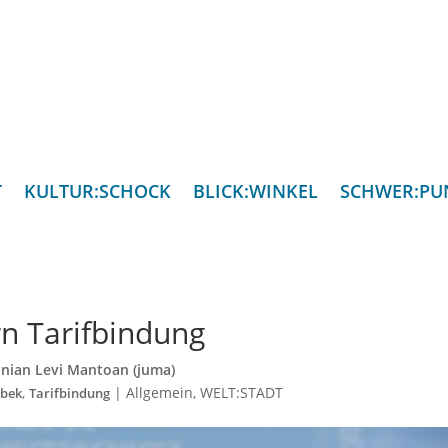
T
KULTUR:SCHOCK
BLICK:WINKEL
SCHWER:PU
n Tarifbindung
inian Levi Mantoan (juma)
,
|
Allgemein
,
WELT:STADT
bek
Tarifbindung