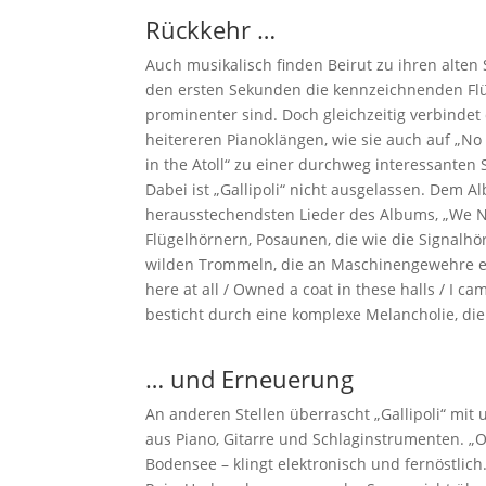
Rückkehr …
Auch musikalisch finden Beirut zu ihren alten 
den ersten Sekunden die kennzeichnenden Flü
prominenter sind. Doch gleichzeitig verbind
heitereren Pianoklängen, wie sie auch auf „N
in the Atoll“ zu einer durchweg interessanten
Dabei ist „Gallipoli“ nicht ausgelassen. Dem A
herausstechendsten Lieder des Albums, „We Ne
Flügelhörnern, Posaunen, die wie die Signalhö
wilden Trommeln, die an Maschinengewehre er
here at all / Owned a coat in these halls / I c
besticht durch eine komplexe Melancholie, die 
… und Erneuerung
An anderen Stellen überrascht „Gallipoli“ mit
aus Piano, Gitarre und Schlaginstrumenten. 
Bodensee – klingt elektronisch und fernöstl