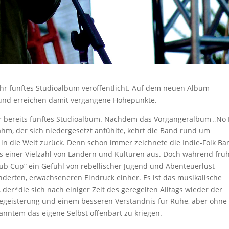
“ ihr fünftes Studioalbum veröffentlicht. Auf dem neuen Album
 und erreichen damit vergangene Höhepunkte.
t ihr bereits fünftes Studioalbum. Nachdem das Vorgängeralbum „No
hm, der sich niedergesetzt anfühlte, kehrt die Band rund um
 in die Welt zurück. Denn schon immer zeichnete die Indie-Folk Ba
 aus einer Vielzahl von Ländern und Kulturen aus. Doch während frü
lub Cup“ ein Gefühl von rebellischer Jugend und Abenteuerlust
änderten, erwachseneren Eindruck einher. Es ist das musikalische
er*die sich nach einiger Zeit des geregelten Alltags wieder der
egeisterung und einem besseren Verständnis für Ruhe, aber ohne 
anntem das eigene Selbst offenbart zu kriegen.