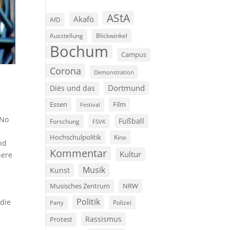
AStA
Akafö
AfD
Ausstellung
Blickwinkel
Bochum
Campus
Corona
Demonstration
Dortmund
Diës und das
Film
Essen
Festival
 No
Fußball
Forschung
FSVK
Hochschulpolitik
Kino
nd
Kommentar
Kultur
here
Musik
Kunst
Musisches Zentrum
NRW
Politik
die
Polizei
Party
Rassismus
Protest