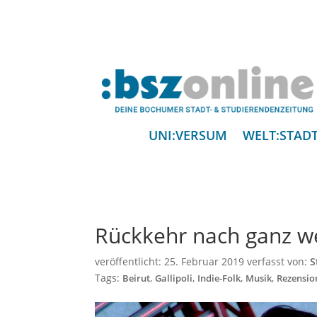
UNI:VERSUM
WELT:STAD
Rückkehr nach ganz w
veröffentlicht:
25. Februar 2019
verfasst von:
S
Tags:
,
,
,
,
Beirut
Gallipoli
Indie-Folk
Musik
Rezensio