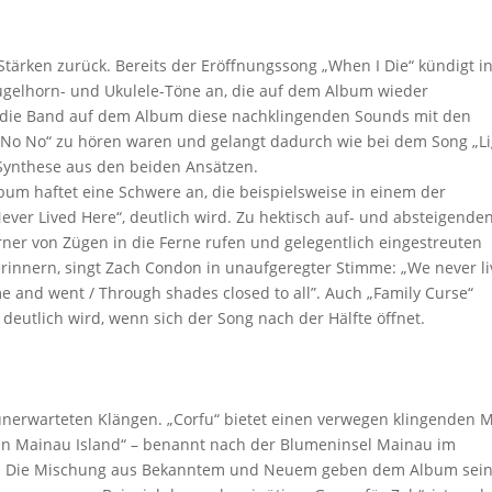
Stärken zurück. Bereits der Eröffnungssong „When I Die“ kündigt i
gelhorn- und Ukulele-Töne an, die auf dem Album wieder
et die Band auf dem Album diese nachklingenden Sounds mit den
o No No“ zu hören waren und gelangt dadurch wie bei dem Song „L
 Synthese aus den beiden Ansätzen.
lbum haftet eine Schwere an, die beispielsweise in einem der
ver Lived Here“, deutlich wird. Zu hektisch auf- und absteigende
rner von Zügen in die Ferne rufen und gelegentlich eingestreuten
innern, singt Zach Condon in unaufgeregter Stimme: „We never l
ame and went / Through shades closed to all”. Auch „Family Curse“
deutlich wird, wenn sich der Song nach der Hälfte öffnet.
 unerwarteten Klängen. „Corfu“ bietet einen verwegen klingenden M
„On Mainau Island“ – benannt nach der Blumeninsel Mainau im
ich. Die Mischung aus Bekanntem und Neuem geben dem Album sei