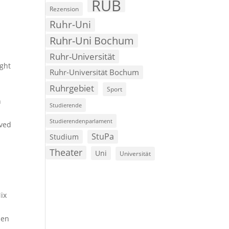
RUB
Rezension
Ruhr-Uni
n
Ruhr-Uni Bochum
Ruhr-Universität
ight
Ruhr-Universität Bochum
Ruhrgebiet
Sport
n
Studierende
Studierendenparlament
ived
StuPa
Studium
Theater
Uni
Universität
ix
nen