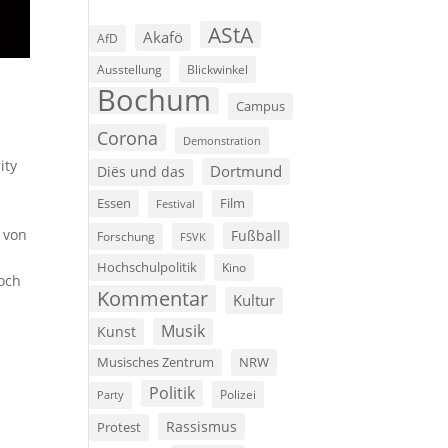
AStA
Akafö
AfD
Ausstellung
Blickwinkel
Bochum
Campus
Corona
Demonstration
ity
Dortmund
Diës und das
Film
Essen
Festival
 von
Fußball
Forschung
FSVK
Hochschulpolitik
Kino
noch
Kommentar
Kultur
Musik
Kunst
Musisches Zentrum
NRW
Politik
Polizei
Party
Rassismus
Protest