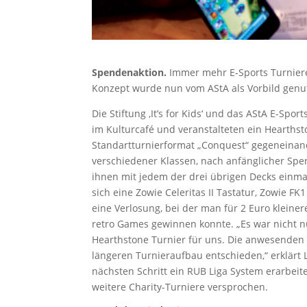
Spendenaktion.
Immer mehr E-Sports Turniere 
Konzept wurde nun vom AStA als Vorbild genut
Die Stiftung ‚It’s for Kids‘ und das AStA E-Spo
im Kulturcafé und veranstalteten ein Hearthst
Standartturnierformat „Conquest“ gegeneinand
verschiedener Klassen, nach anfänglicher Spe
ihnen mit jedem der drei übrigen Decks ein
sich eine Zowie Celeritas II Tastatur, Zowie 
eine Verlosung, bei der man für 2 Euro klein
retro Games gewinnen konnte. „Es war nicht nu
Hearthstone Turnier für uns. Die anwesenden 
längeren Turnieraufbau entschieden,“ erklärt L
nächsten Schritt ein RUB Liga System erarbeit
weitere Charity-Turniere versprochen.