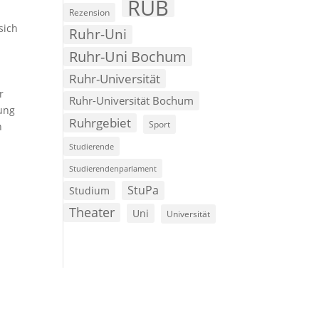
RUB
Rezension
sich
Ruhr-Uni
Ruhr-Uni Bochum
Ruhr-Universität
s
r
Ruhr-Universität Bochum
lung
Ruhrgebiet
Sport
h
Studierende
Studierendenparlament
StuPa
Studium
Theater
Uni
Universität