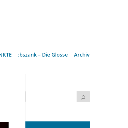
NKTE
:bszank – Die Glosse
Archiv