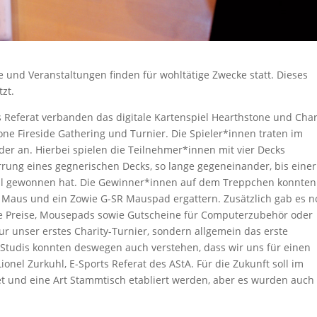
und Veranstaltungen finden für wohltätige Zwecke statt. Dieses
zt.
rts Referat verbanden das digitale Kartenspiel Hearthstone und Char
one Fireside Gathering und Turnier. Die Spieler*innen traten im
er an. Hierbei spielen die Teilnehmer*innen mit vier Decks
rrung eines gegnerischen Decks, so lange gegeneinander, bis einer
mal gewonnen hat. Die Gewinner*innen auf dem Treppchen konnten
FK1 Maus und ein Zowie G-SR Mauspad ergattern. Zusätzlich gab es 
ere Preise, Mousepads sowie Gutscheine für Computerzubehör oder
r unser erstes Charity-Turnier, sondern allgemein das erste
Studis konnten deswegen auch verstehen, dass wir uns für einen
ionel Zurkuhl, E-Sports Referat des AStA. Für die Zukunft soll im
et und eine Art Stammtisch etabliert werden, aber es wurden auch