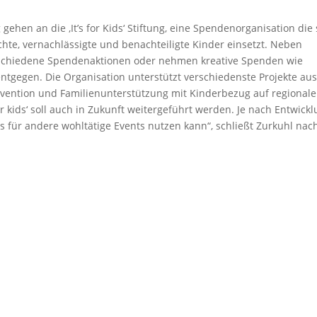
ehen an die ‚It’s for Kids‘ Stiftung, eine Spendenorganisation die 
chte, vernachlässigte und benachteiligte Kinder einsetzt. Neben
rschiedene Spendenaktionen oder nehmen kreative Spenden wie
tgegen. Die Organisation unterstützt verschiedenste Projekte au
ävention und Familienunterstützung mit Kinderbezug auf regionale
r kids‘ soll auch in Zukunft weitergeführt werden. Je nach Entwick
s für andere wohltätige Events nutzen kann“, schließt Zurkuhl nac