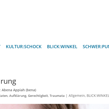
T
KULTUR:SCHOCK
BLICK:WINKEL
SCHWER:PU
ärung
n:
Abena Appiah (bena)
,
,
,
|
Allgemein
,
BLICK:WINKE
taten
Aufklärung
Gerechtigkeit
Traumata