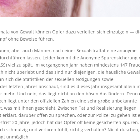
ata von Gewalt können Opfer dazu verleiten sich einzuigeln — di
mpf ohne Beweise führen.
auen, aber auch Männer, nach einer Sexualstraftat eine anonyme
durchführen lassen. Leider kommt die Anonyme Spurensicherung 
(ASS) viel zu spät. Im vergangenen Jahr haben mindestens 147 Frau
ich nicht überlebt und das sind nur diejenigen, die häusliche Gewal
n sich die Statistiken der sexuellen Nötigungen sowie
es letzten Jahres anschaut, sind es dieses Jahr insgesamt allein i
 mehr. Und nein, das liegt nicht an den bösen Ausländern. Denn 
ch liegt unter den offiziellen Zahlen eine sehr große unbekannte
ht, was mit ihnen geschieht. Zwischen Tat und Realisierung liegen
erklärt, darüber offen zu sprechen, oder zur Polizei zu gehen ist e
sfrist 20 Jahre, jedoch hat das Opfer oft keine gesicherten Spuren.
h schmutzig und verloren fühlt, richtig verhalten? Nicht duschen,
ingt unmöglich.