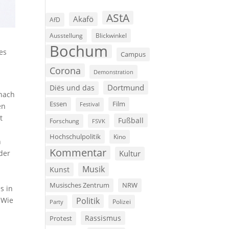
AStA
Akafö
AfD
Ausstellung
Blickwinkel
Bochum
es
Campus
Corona
Demonstration
Dortmund
Diës und das
nach
Film
Essen
Festival
en
t
Fußball
Forschung
FSVK
Hochschulpolitik
Kino
n
Kommentar
Kultur
der
Musik
Kunst
Musisches Zentrum
NRW
s in
Politik
 Wie
Polizei
Party
Rassismus
Protest