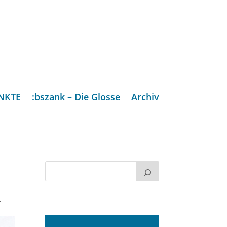
NKTE
:bszank – Die Glosse
Archiv
L