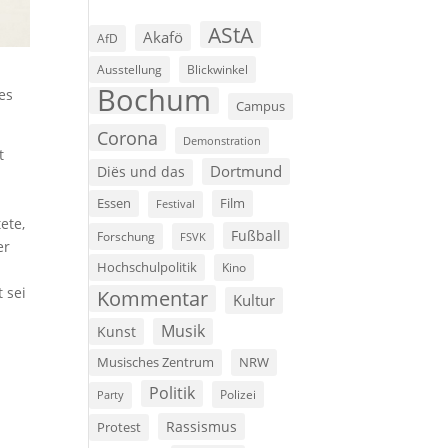
AStA
Akafö
AfD
Ausstellung
Blickwinkel
Bochum
es
Campus
Corona
Demonstration
t
Dortmund
Diës und das
Film
Essen
Festival
ete,
Fußball
Forschung
FSVK
er
Hochschulpolitik
Kino
 sei
Kommentar
Kultur
Musik
Kunst
Musisches Zentrum
NRW
Politik
Polizei
Party
Rassismus
Protest