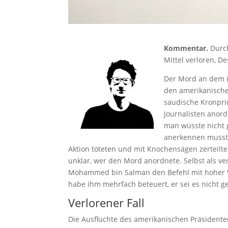
Kommentar.
Durch
Mittel verloren, D
Der Mord an dem i
den amerikanischen
saudische Kronpr
Journalisten anord
man wüsste nicht 
anerkennen musste
Aktion töteten und mit Knochensägen zerteilte
unklar, wer den Mord anordnete. Selbst als v
Mohammed bin Salman den Befehl mit hoher Wah
habe ihm mehrfach beteuert, er sei es nicht 
Verlorener Fall
Die Ausflüchte des amerikanischen Präsidenten