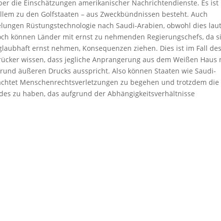
ber die Einschätzungen amerikanischer Nachrichtendienste. Es ist 
 allem zu den Golfstaaten – aus Zweckbündnissen besteht. Auch
elungen Rüstungstechnologie nach Saudi-Arabien, obwohl dies lau
 Doch können Länder mit ernst zu nehmenden Regierungschefs, da s
aubhaft ernst nehmen, Konsequenzen ziehen. Dies ist im Fall des
rücker wissen, dass jegliche Anprangerung aus dem Weißen Haus 
grund äußeren Drucks ausspricht. Also können Staaten wie Saudi-
eachtet Menschenrechtsverletzungen zu begehen und trotzdem die
es zu haben, das aufgrund der Abhängigkeitsverhältnisse