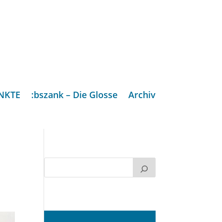
NKTE
:bszank – Die Glosse
Archiv