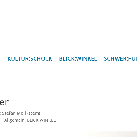
T
KULTUR:SCHOCK
BLICK:WINKEL
SCHWER:PU
ren
n:
Stefan Moll (stem)
|
Allgemein
,
BLICK:WINKEL